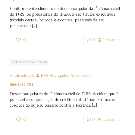
Conforme entendimento do desembargador da 1° câmara civil
do TJRS, os precatórios do IPERGS são títulos executivos
judiciais certos, líquidos e exigíveis, passíveis de ser
penhorados
[…]
0
0
Leia mais
9 de fevereiro de 2024
Publicado por
EFS Advogados Associados
Apelação Cível
Desembargadores da 1° câmara civil do TJRS, decidem que é
possível a compensação de créditos tributários em face de
créditos do sujeito passivo contra a Fazenda
[…]
0
0
Leia mais