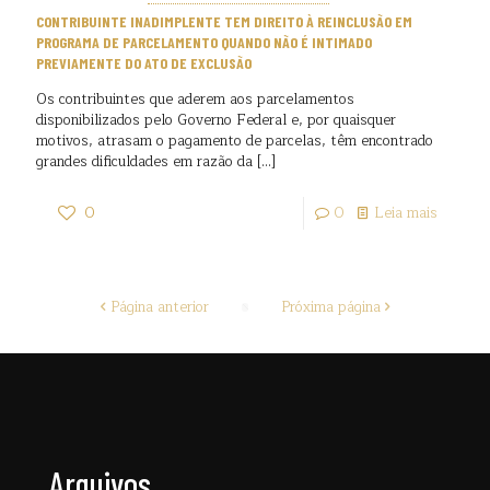
CONTRIBUINTE INADIMPLENTE TEM DIREITO À REINCLUSÃO EM
PROGRAMA DE PARCELAMENTO QUANDO NÃO É INTIMADO
PREVIAMENTE DO ATO DE EXCLUSÃO
Os contribuintes que aderem aos parcelamentos
disponibilizados pelo Governo Federal e, por quaisquer
motivos, atrasam o pagamento de parcelas, têm encontrado
grandes dificuldades em razão da
[…]
0
0
Leia mais
Página anterior
Próxima página
Arquivos