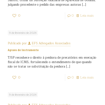
Santos, titular da Subseção Judiciária de Aparecida de Goiânia,
julgando procedente o pedido das empresas autoras
[…]
0
0
Leia mais
9 de fevereiro de 2024
Publicado por
EFS Advogados Associados
Agravo de Instrumento
TJSP reconhece o direito à penhora de precatórios em execução
fiscal de ICMS, fortalecendo o entendimento de que quando
não se tratar se substituição da penhora
[…]
0
0
Leia mais
9 de fevereiro de 2024