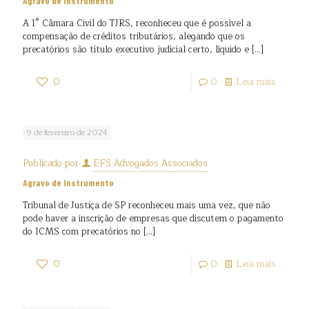
Agravo de Instrumento
A 1° Câmara Civil do TJRS, reconheceu que é possível a
compensação de créditos tributários, alegando que os
precatórios são título executivo judicial certo, líquido e
[…]
0
0
Leia mais
9 de fevereiro de 2024
Publicado por
EFS Advogados Associados
Agravo de Instrumento
Tribunal de Justiça de SP reconheceu mais uma vez, que não
pode haver a inscrição de empresas que discutem o pagamento
do ICMS com precatórios no
[…]
0
0
Leia mais