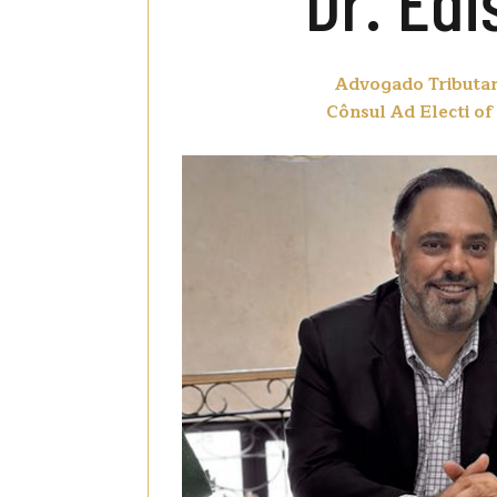
Dr. Édi
Advogado Tributar
Cônsul Ad Electi of