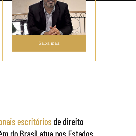
Saiba mais
onais escritórios
de direito
além do Brasil atua nos Estados