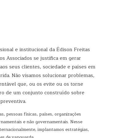
sional e institucional da Édison Freitas
s Associados se justifica em gerar
 aos seus clientes, sociedade e países em
erida. Não visamos solucionar problemas,
ntável que, ou os evite ou os torne
tro de um conjunto construído sobre
 preventiva.
, pessoas físicas, países, organizações
vernamentais e não governamentais. Nesse
nternacionalmente, implantamos estratégias,
ões de vanguarda.