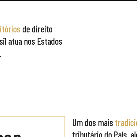
itórios
de direito
asil atua nos Estados
.
Um dos mais
tradici
tributário do País, 