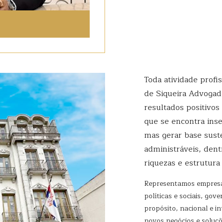
Toda atividade profis
de Siqueira Advogado
resultados positivos
que se encontra ins
mas gerar base suste
administráveis, den
riquezas e estrutura
Representamos empresas
políticas e sociais, go
propósito, nacional e i
novos negócios e soluç