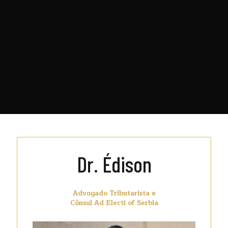
Dr. Édison
Advogado Tributarista e
Cônsul Ad Electi of Serbia