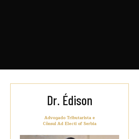
Dr. Édison
Advogado Tributarista e
Cônsul Ad Electi of Serbia