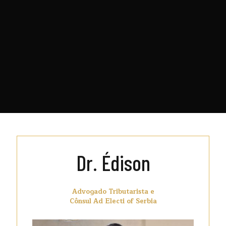
Dr. Édison
Advogado Tributarista e
Cônsul Ad Electi of Serbia