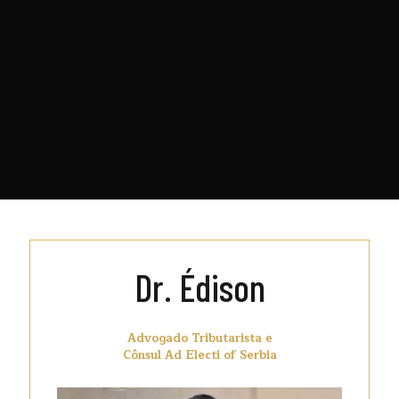
Dr. Édison
Advogado Tributarista e
Cônsul Ad Electi of Serbia