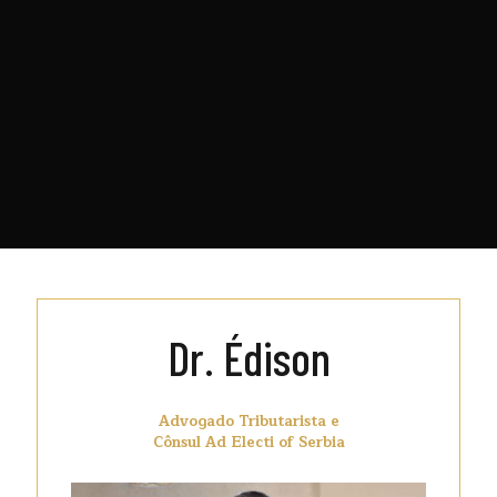
Dr. Édison
Advogado Tributarista e
Cônsul Ad Electi of Serbia