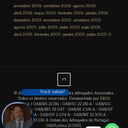
novembro 2006
setembro 2006
agosto 2006
abril 2006
março 2006
fevereiro 2006
janeiro 2006
dezembro 2005
novembro 2005
setembro 2005
agosto 2005
julho 2005
junho 2005
maio 2005
abril 2005
fevereiro 2005
janeiro 2005
junho 2003
0
Você sabia?
© 2024 Édison Freitas de Siqueira Advogados Associados.
Todos os direitos reservados. Desenvolvido por
KROS
Digital
. | OAB/RS 22.136 - OAB/SC 22.281-A - OAB/GO
28.659-A - OAB/MG 92.047 - OAB/RJ 2.541-A - OAB/SP
17.2838-A - OAB/DF 2.074-A - OAB/MT 10.305-A -
OAB/BA 23.016 A Ordem dos Advogados de Portugal -
OAP/Lisboa 21.530L