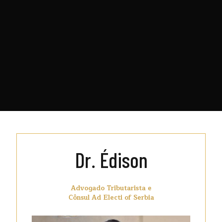
Dr. Édison
Advogado Tributarista e
Cônsul Ad Electi of Serbia