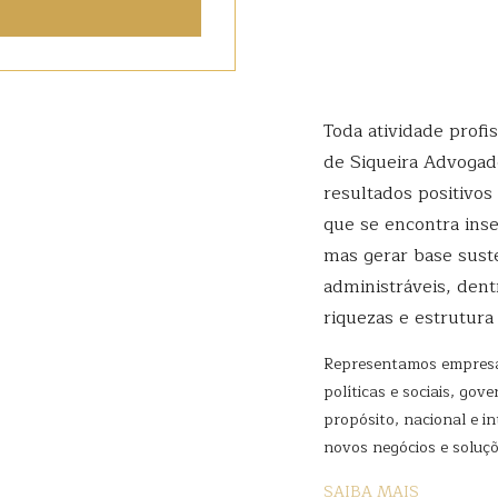
Toda atividade profis
de Siqueira Advogado
resultados positivos
que se encontra ins
mas gerar base suste
administráveis, den
riquezas e estrutura
Representamos empresas
políticas e sociais, go
propósito, nacional e i
novos negócios e soluç
SAIBA MAIS