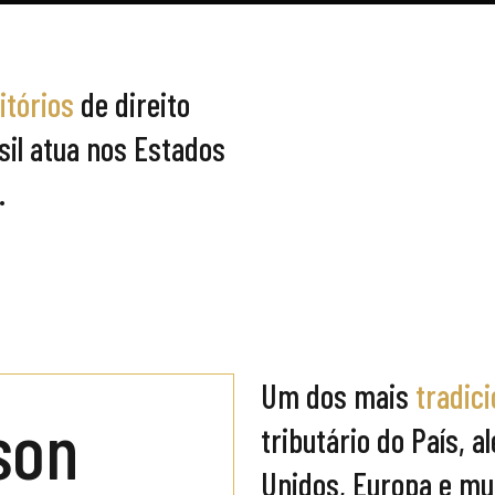
itórios
de direito
asil atua nos Estados
.
Um dos mais
tradici
son
tributário do País, 
Unidos, Europa e mu