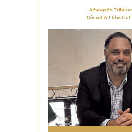
Advogado Tributar
Cônsul Ad Electi of