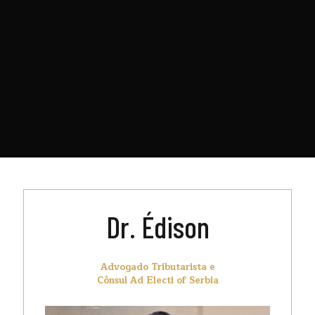
Dr. Édison
Advogado Tributarista e
Cônsul Ad Electi of Serbia