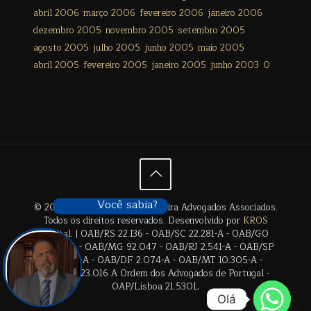
abril 2006
março 2006
fevereiro 2006
janeiro 2006
dezembro 2005
novembro 2005
setembro 2005
agosto 2005
julho 2005
junho 2005
maio 2005
abril 2005
fevereiro 2005
janeiro 2005
junho 2003
0
Você sabia?
© 2024 Édison Freitas de Siqueira Advogados Associados.
Todos os direitos reservados. Desenvolvido por
KROS
Digital
. | OAB/RS 22.136 - OAB/SC 22.281-A - OAB/GO
28.659-A - OAB/MG 92.047 - OAB/RJ 2.541-A - OAB/SP
17.2838-A - OAB/DF 2.074-A - OAB/MT 10.305-A -
OAB/BA 23.016 A Ordem dos Advogados de Portugal -
OAP/Lisboa 21.530L
Olá