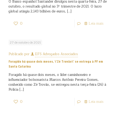
O Banco espanhol Santander divulgou nesta quarta-feira, 27 de
outubro, o resultado global no 3º trimestre de 2021. O lucro
global atingiu 2,143 bilhões de euros,
[…]
0
Leia mais
27 de outubro de 2021
Publicado por
EFS Advogados Associados
Foragido há quase dois meses, \’Zé Trovão\’ se entrega à PF em
Santa Catarina
Foragido há quase dois meses, o líder caminhoneiro e
influenciador bolsonarista Marcos Antônio Pereira Gomes,
conhecido como Zé Trovão, se entregou nesta terça-feira (26) à
Polícia
[…]
0
Leia mais