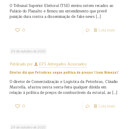
O Tribunal Superior Eleitoral (TSE) enviou ontem recados ao
Palácio do Planalto e firmou um entendimento que prevê
punição dura contra a disseminação de fake news
[…]
0
Leia mais
29 de outubro de 2021
Publicado por
EFS Advogados Associados
Diretor diz que Petrobras segue política de preços \’com firmeza\’
O diretor de Comercialização e Logística da Petrobras, Cláudio
Mastella, afastou nesta sexta-feira qualquer dúvida em
relação à política de preços de combustíveis da estatal, ao
[…]
0
Leia mais
29 de outubro de 2021