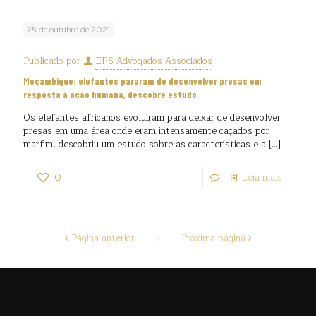
25 de outubro de 2021
Publicado por
EFS Advogados Associados
Moçambique: elefantes pararam de desenvolver presas em
resposta à ação humana, descobre estudo
Os elefantes africanos evoluíram para deixar de desenvolver
presas em uma área onde eram intensamente caçados por
marfim, descobriu um estudo sobre as características e a
[…]
0
Leia mais
Página anterior
Próxima página