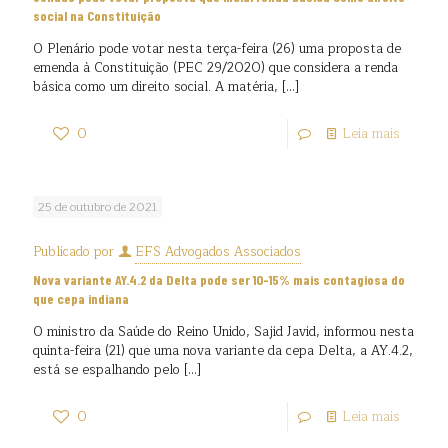
social na Constituição
O Plenário pode votar nesta terça-feira (26) uma proposta de
emenda à Constituição (PEC 29/2020) que considera a renda
básica como um direito social. A matéria,
[…]
0
Leia mais
25 de outubro de 2021
Publicado por
EFS Advogados Associados
Nova variante AY.4.2 da Delta pode ser 10-15% mais contagiosa do
que cepa indiana
O ministro da Saúde do Reino Unido, Sajid Javid, informou nesta
quinta-feira (21) que uma nova variante da cepa Delta, a AY.4.2,
está se espalhando pelo
[…]
0
Leia mais