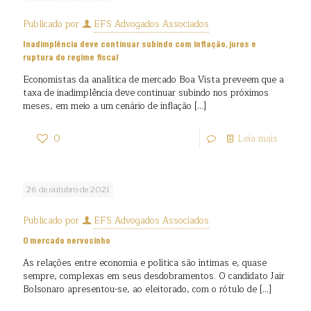
Publicado por
EFS Advogados Associados
Inadimplência deve continuar subindo com inflação, juros e
ruptura do regime fiscal
Economistas da analítica de mercado Boa Vista preveem que a
taxa de inadimplência deve continuar subindo nos próximos
meses, em meio a um cenário de inflação
[…]
0
Leia mais
26 de outubro de 2021
Publicado por
EFS Advogados Associados
O mercado nervosinho
As relações entre economia e política são íntimas e, quase
sempre, complexas em seus desdobramentos. O candidato Jair
Bolsonaro apresentou-se, ao eleitorado, com o rótulo de
[…]