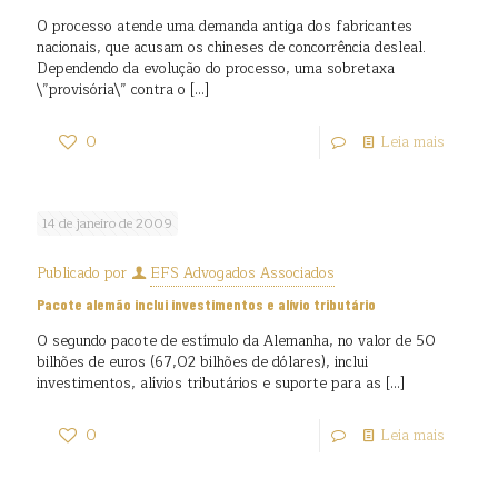
O processo atende uma demanda antiga dos fabricantes
nacionais, que acusam os chineses de concorrência desleal.
Dependendo da evolução do processo, uma sobretaxa
\”provisória\” contra o
[…]
0
Leia mais
14 de janeiro de 2009
Publicado por
EFS Advogados Associados
Pacote alemão inclui investimentos e alívio tributário
O segundo pacote de estímulo da Alemanha, no valor de 50
bilhões de euros (67,02 bilhões de dólares), inclui
investimentos, alívios tributários e suporte para as
[…]
0
Leia mais