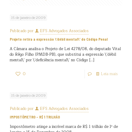
15 de janeiro de 2009
Publicado por
EFS Advogados Associados
Projeto retira a expressão \’débil mental\’ do Código Penal
A Câmara analisa o Projeto de Lei 4278/08, do deputado Vital
do Rêgo Filho (PMDB-PB), que substitui a expressão \’débil
mental\’ por \’deficiência mental\’ no Código
[…]
0
Leia mais
15 de janeiro de 2009
Publicado por
EFS Advogados Associados
IMPOSTÔMETRO – R$ 1 TRILHÃO
Impostômetro atinge a incrível marca de R$ 1 trilhão de 1º de