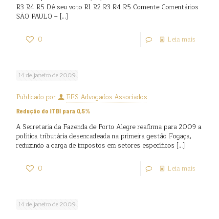
R3 R4 R5 Dê seu voto R1 R2 R3 R4 R5 Comente Comentários
SÃO PAULO –
[…]
0
Leia mais
14 de janeiro de 2009
Publicado por
EFS Advogados Associados
Redução do ITBI para 0,5%
A Secretaria da Fazenda de Porto Alegre reafirma para 2009 a
política tributária desencadeada na primeira gestão Fogaça,
reduzindo a carga de impostos em setores específicos
[…]
0
Leia mais
14 de janeiro de 2009