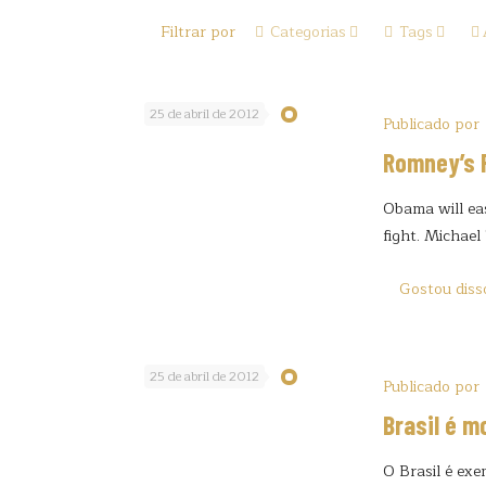
Filtrar por
Categorias
Tags
25 de abril de 2012
Publicado por
Romney’s 
Obama will ea
fight. Michael
Gostou diss
25 de abril de 2012
Publicado por
Brasil é m
O Brasil é exe