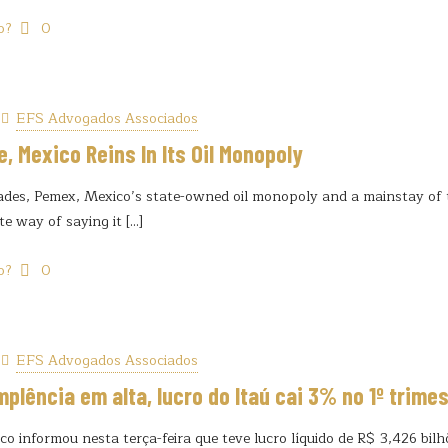
o?
0
EFS Advogados Associados
e, Mexico Reins In Its Oil Monopoly
ades, Pemex, Mexico’s state-owned oil monopoly and a mainstay of t
ite way of saying it
[…]
o?
0
EFS Advogados Associados
plência em alta, lucro do Itaú cai 3% no 1º trime
o informou nesta terça-feira que teve lucro líquido de R$ 3,426 bil