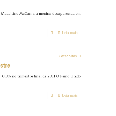
e
 que Madeleine McCann, a menina desaparecida em
Leia mais
Categorias
estre
0,3% no trimestre final de 2011 O Reino Unido
Leia mais