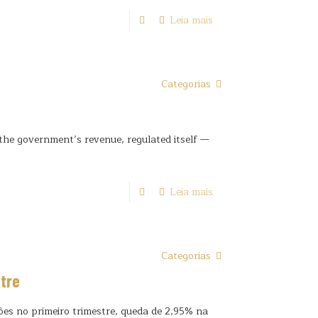
Leia mais
Categorias
he government’s revenue, regulated itself —
Leia mais
Categorias
stre
hões no primeiro trimestre, queda de 2,95% na