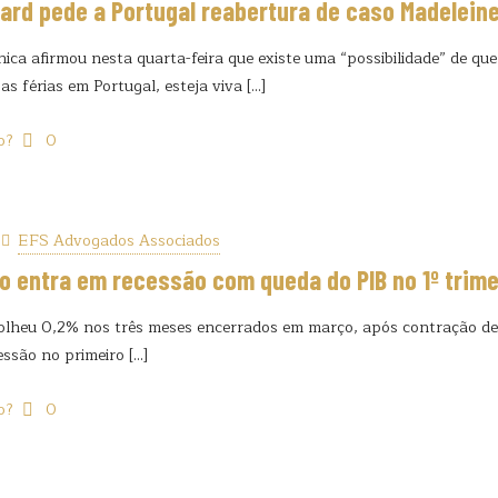
ard pede a Portugal reabertura de caso Madelein
ânica afirmou nesta quarta-feira que existe uma “possibilidade” de
s férias em Portugal, esteja viva
[…]
o?
0
EFS Advogados Associados
o entra em recessão com queda do PIB no 1º trim
lheu 0,2% nos três meses encerrados em março, após contração de 
essão no primeiro
[…]
o?
0