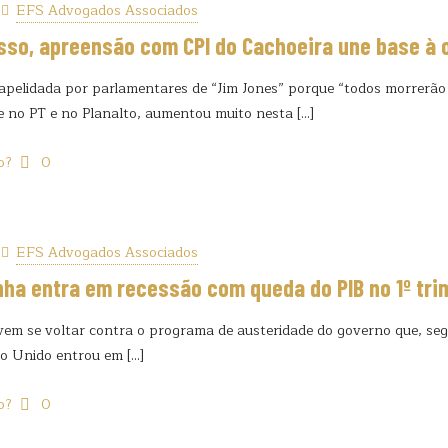
EFS Advogados Associados
sso, apreensão com CPI do Cachoeira une base à 
 apelidada por parlamentares de “Jim Jones” porque “todos morrerão
e no PT e no Planalto, aumentou muito nesta
[…]
o?
0
EFS Advogados Associados
ha entra em recessão com queda do PIB no 1º tri
em se voltar contra o programa de austeridade do governo que, segu
no Unido entrou em
[…]
o?
0