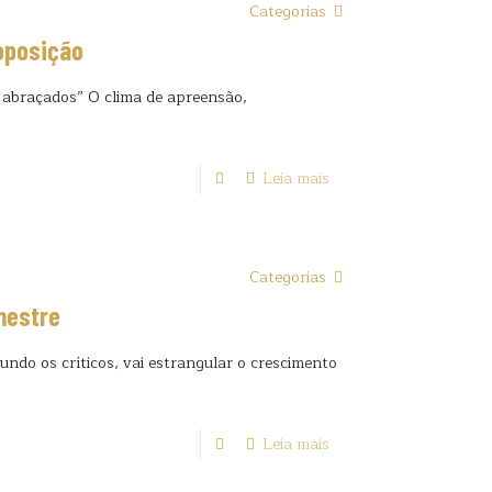
Categorias
oposição
 abraçados” O clima de apreensão,
Leia mais
Categorias
mestre
ndo os críticos, vai estrangular o crescimento
Leia mais