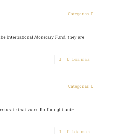
Categorias
 the International Monetary Fund, they are
Leia mais
Categorias
ectorate that voted for far right anti-
Leia mais