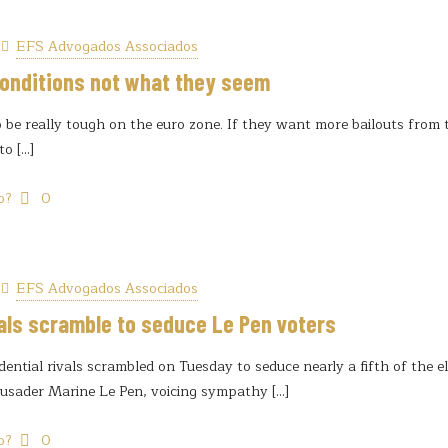
EFS Advogados Associados
conditions not what they seem
 be really tough on the euro zone. If they want more bailouts from
to
[…]
o?
0
EFS Advogados Associados
als scramble to seduce Le Pen voters
dential rivals scrambled on Tuesday to seduce nearly a fifth of the el
rusader Marine Le Pen, voicing sympathy
[…]
o?
0