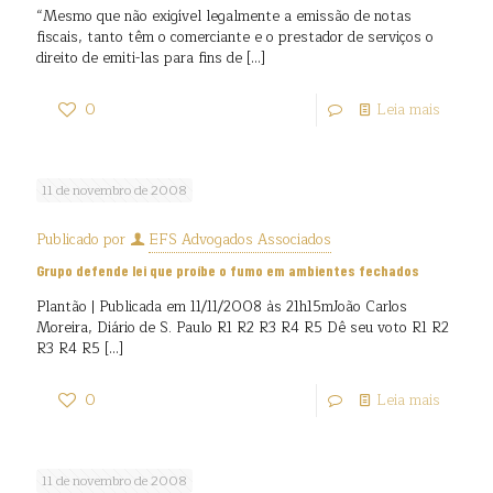
“Mesmo que não exigível legalmente a emissão de notas
fiscais, tanto têm o comerciante e o prestador de serviços o
direito de emiti-las para fins de
[…]
0
Leia mais
11 de novembro de 2008
Publicado por
EFS Advogados Associados
Grupo defende lei que proíbe o fumo em ambientes fechados
Plantão | Publicada em 11/11/2008 às 21h15mJoão Carlos
Moreira, Diário de S. Paulo R1 R2 R3 R4 R5 Dê seu voto R1 R2
R3 R4 R5
[…]
0
Leia mais
11 de novembro de 2008