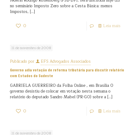
federal Rodrigo Rollemberg (PSB-DF), será discutida hoje (11)
no seminário Imposto Zero sobre a Cesta Básica: menos
Impostos,
[…]
0
Leia mais
11 de novembro de 2008
Publicado por
EFS Advogados Associados
Governo adia votação de reforma tributária para discutir relatório
com Estados do Sudeste
GABRIELA GUERREIRO da Folha Online , em Brasília O
governo desistiu de colocar em votação nesta semana o
relatório do deputado Sandro Mabel (PR-GO) sobre a
[…]
0
Leia mais
11 de novembro de 2008