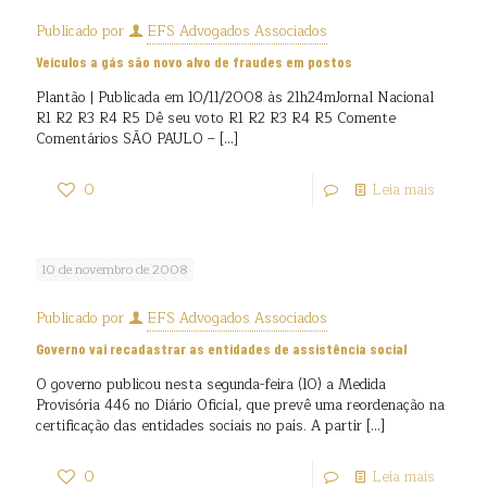
Publicado por
EFS Advogados Associados
Veículos a gás são novo alvo de fraudes em postos
Plantão | Publicada em 10/11/2008 às 21h24mJornal Nacional
R1 R2 R3 R4 R5 Dê seu voto R1 R2 R3 R4 R5 Comente
Comentários SÃO PAULO –
[…]
0
Leia mais
10 de novembro de 2008
Publicado por
EFS Advogados Associados
Governo vai recadastrar as entidades de assistência social
O governo publicou nesta segunda-feira (10) a Medida
Provisória 446 no Diário Oficial, que prevê uma reordenação na
certificação das entidades sociais no país. A partir
[…]
0
Leia mais