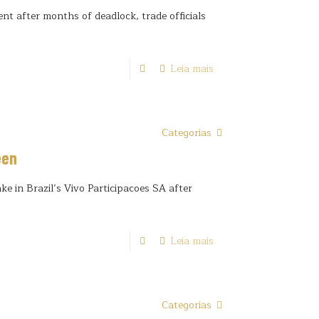
t after months of deadlock, trade officials
Leia mais
Categorias
een
e in Brazil’s Vivo Participacoes SA after
Leia mais
Categorias