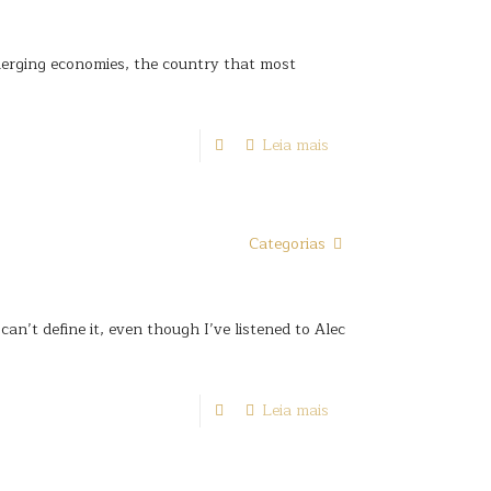
rging economies, the country that most
Leia mais
Categorias
an’t define it, even though I’ve listened to Alec
Leia mais