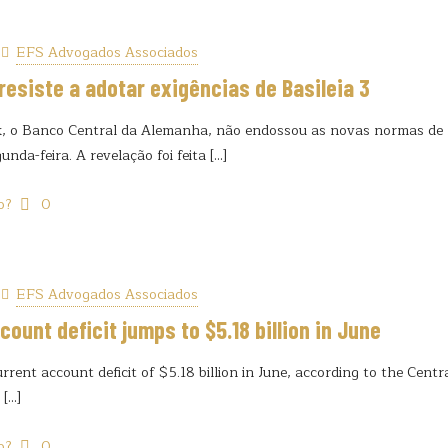
EFS Advogados Associados
esiste a adotar exigências de Basileia 3
 o Banco Central da Alemanha, não endossou as novas normas de re
unda-feira. A revelação foi feita
[…]
o?
0
EFS Advogados Associados
count deficit jumps to $5.18 billion in June
urrent account deficit of $5.18 billion in June, according to the Cent
[…]
o?
0