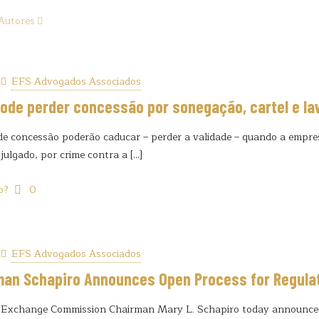
Autores
EFS Advogados Associados
ode perder concessão por sonegação, cartel e la
de concessão poderão caducar – perder a validade – quando a empre
julgado, por crime contra a
[…]
o?
0
EFS Advogados Associados
man Schapiro Announces Open Process for Regula
d Exchange Commission Chairman Mary L. Schapiro today announced t