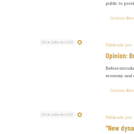
public to pro
Gostou diss
28 de julho de 2010
Publicado por
Opinion: B
Before introdu
economy and e
Gostou diss
28 de julho de 2010
Publicado por
“New dyna