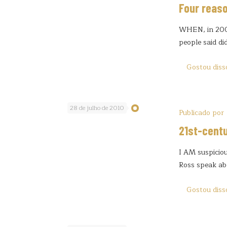
Four reaso
WHEN, in 2001
people said di
Gostou diss
28 de julho de 2010
Publicado por
21st-centu
I AM suspiciou
Ross speak ab
Gostou diss