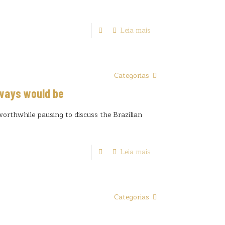
Leia mais
Categorias
always would be
 worthwhile pausing to discuss the Brazilian
Leia mais
Categorias