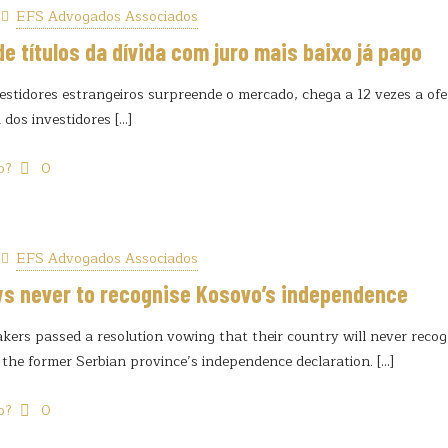
EFS Advogados Associados
de títulos da dívida com juro mais baixo já pago
estidores estrangeiros surpreende o mercado, chega a 12 vezes a ofe
 dos investidores
[…]
o?
0
EFS Advogados Associados
ws never to recognise Kosovo’s independence
kers passed a resolution vowing that their country will never reco
 the former Serbian province’s independence declaration.
[…]
o?
0