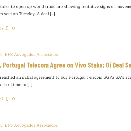
alks to open up world trade are showing tentative signs of movemen
s said on Tuesday. A deal
[…]
o?
0
EFS Advogados Associados
, Portugal Telecom Agree on Vivo Stake; Oi Deal S
reached an initial agreement to buy Portugal Telecom SGPS SA’s stak
 a third time to
[…]
o?
0
EFS Advogados Associados