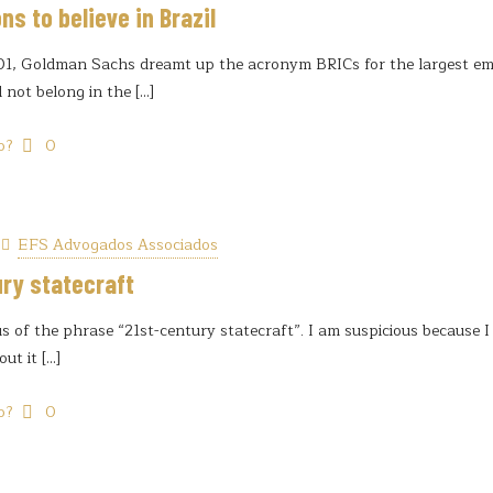
ns to believe in Brazil
, Goldman Sachs dreamt up the acronym BRICs for the largest eme
d not belong in the
[…]
o?
0
EFS Advogados Associados
ry statecraft
s of the phrase “21st-century statecraft”. I am suspicious because I c
out it
[…]
o?
0