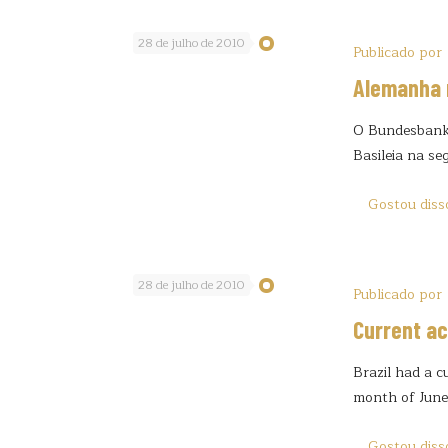
28 de julho de 2010
Publicado por
Alemanha r
O Bundesbank,
Basileia na seg
Gostou diss
28 de julho de 2010
Publicado por
Current ac
Brazil had a c
month of June
Gostou diss