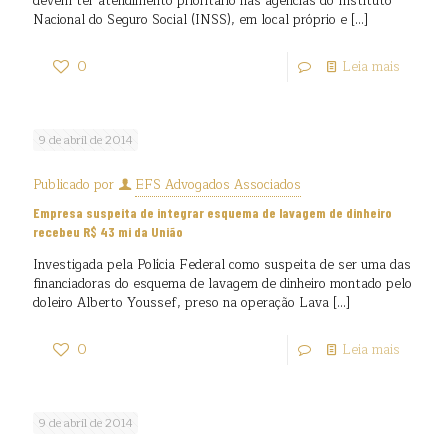
devem ter atendimento prioritário nas agências do Instituto
Nacional do Seguro Social (INSS), em local próprio e
[…]
0
Leia mais
9 de abril de 2014
Publicado por
EFS Advogados Associados
Empresa suspeita de integrar esquema de lavagem de dinheiro
recebeu R$ 43 mi da União
Investigada pela Polícia Federal como suspeita de ser uma das
financiadoras do esquema de lavagem de dinheiro montado pelo
doleiro Alberto Youssef, preso na operação Lava
[…]
0
Leia mais
9 de abril de 2014