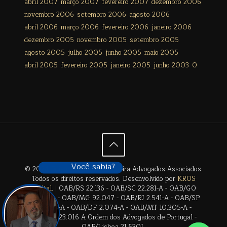
abril 2007
março 2007
fevereiro 2007
dezembro 2006
novembro 2006
setembro 2006
agosto 2006
abril 2006
março 2006
fevereiro 2006
janeiro 2006
dezembro 2005
novembro 2005
setembro 2005
agosto 2005
julho 2005
junho 2005
maio 2005
abril 2005
fevereiro 2005
janeiro 2005
junho 2003
0
Você sabia?
© 2024 Édison Freitas de Siqueira Advogados Associados.
Todos os direitos reservados. Desenvolvido por
KROS
Digital
. | OAB/RS 22.136 - OAB/SC 22.281-A - OAB/GO
28.659-A - OAB/MG 92.047 - OAB/RJ 2.541-A - OAB/SP
17.2838-A - OAB/DF 2.074-A - OAB/MT 10.305-A -
OAB/BA 23.016 A Ordem dos Advogados de Portugal -