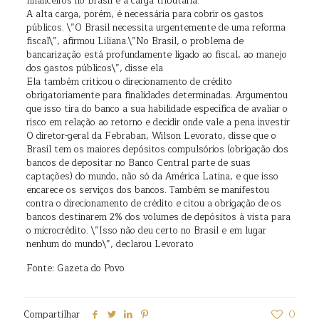
financeiros no Brasil é a carga tributária.
A alta carga, porém, é necessária para cobrir os gastos
públicos. \”O Brasil necessita urgentemente de uma reforma
fiscal\”, afirmou Liliana.\”No Brasil, o problema de
bancarização está profundamente ligado ao fiscal, ao manejo
dos gastos públicos\”, disse ela
Ela também criticou o direcionamento de crédito
obrigatoriamente para finalidades determinadas. Argumentou
que isso tira do banco a sua habilidade específica de avaliar o
risco em relação ao retorno e decidir onde vale a pena investir
O diretor-geral da Febraban, Wilson Levorato, disse que o
Brasil tem os maiores depósitos compulsórios (obrigação dos
bancos de depositar no Banco Central parte de suas
captações) do mundo, não só da América Latina, e que isso
encarece os serviços dos bancos. Também se manifestou
contra o direcionamento de crédito e citou a obrigação de os
bancos destinarem 2% dos volumes de depósitos à vista para
o microcrédito. \”Isso não deu certo no Brasil e em lugar
nenhum do mundo\”, declarou Levorato
Fonte: Gazeta do Povo
Compartilhar
0