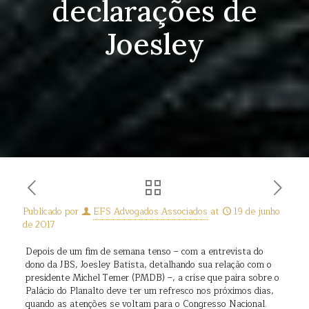
declarações de
Joesley
Publicado por
EFS Advogados Associados
at
19 de junho
de 2017
Depois de um fim de semana tenso – com a entrevista do
dono da JBS, Joesley Batista, detalhando sua relação com o
presidente Michel Temer (PMDB) –, a crise que paira sobre o
Palácio do Planalto deve ter um refresco nos próximos dias,
quando as atenções se voltam para o Congresso Nacional.