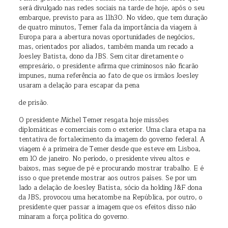
será divulgado nas redes sociais na tarde de hoje, após o seu
embarque, previsto para as 11h30. No vídeo, que tem duração
de quatro minutos, Temer fala da importância da viagem à
Europa para a abertura novas oportunidades de negócios,
mas, orientados por aliados, também manda um recado a
Joesley Batista, dono da JBS. Sem citar diretamente o
empresário, o presidente afirma que criminosos não ficarão
impunes, numa referência ao fato de que os irmãos Joesley
usaram a delação para escapar da pena
de prisão.
O presidente Michel Temer resgata hoje missões
diplomáticas e comerciais com o exterior. Uma clara etapa na
tentativa de fortalecimento da imagem do governo federal. A
viagem é a primeira de Temer desde que esteve em Lisboa,
em 10 de janeiro. No período, o presidente viveu altos e
baixos, mas segue de pé e procurando mostrar trabalho. E é
isso o que pretende mostrar aos outros países. Se por um
lado a delação de Joesley Batista, sócio da holding J&F dona
da JBS, provocou uma hecatombe na República, por outro, o
presidente quer passar a imagem que os efeitos disso não
minaram a força política do governo.