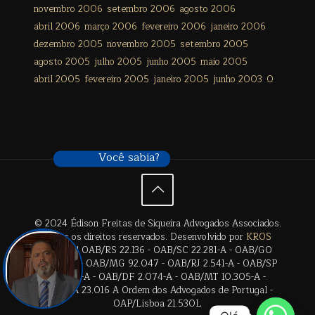
novembro 2006
setembro 2006
agosto 2006
abril 2006
março 2006
fevereiro 2006
janeiro 2006
dezembro 2005
novembro 2005
setembro 2005
agosto 2005
julho 2005
junho 2005
maio 2005
abril 2005
fevereiro 2005
janeiro 2005
junho 2003
0
Você sabia?
© 2024 Édison Freitas de Siqueira Advogados Associados.
Todos os direitos reservados. Desenvolvido por
KROS
Digital
. | OAB/RS 22.136 - OAB/SC 22.281-A - OAB/GO
28.659-A - OAB/MG 92.047 - OAB/RJ 2.541-A - OAB/SP
17.2838-A - OAB/DF 2.074-A - OAB/MT 10.305-A -
OAB/BA 23.016 A Ordem dos Advogados de Portugal -
OAP/Lisboa 21.530L