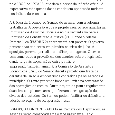
pelo IBGE do IPCA-15, que dará a prévia da inflação oficial. A
expectativa é de que os dados continuem apontando melhora
nos índices da economia.
A trégua dará tempo ao Senado de avançar com a reforma
trabalhista. A previsão é que o projeto seja votado amanhã na
Comissão de Assuntos Sociais e no dia seguinte vá para a
Comissão de Constituição e Justiça (CCJ), onde o relator
Romero Jucá (PMDB-RR) apresentará seu parecer. O governo
pretende votar o texto em plenário no início de julho. A
oposição, porém, quer adiar a análise para agosto. O texto
tem como base a prevalência dos acordos sobre a legislação,
dando força às negociações entre patrão e
empregado.Também amanhã, a Comissão de Assuntos
Econômicos (CAE) do Senado discute projeto que trata da
garantia da União a empréstimos contraídos pelos estados e
municípios. O texto pretende impor um limite na contratação
das operações de crédito. Outro projeto da pauta regulamenta
duas leis complementares que fizeram a renegociação das
dívidas dos estados. Os termos podem facilitar ou dificultar a
adesão ao regime de recuperação fiscal.
ESFORÇO CONCENTRADO Já na Câmara dos Deputados, as
sessões serão comandadas pelo vice-presidente Fábio