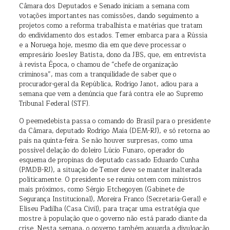
Câmara dos Deputados e Senado iniciam a semana com
votações importantes nas comissões, dando seguimento a
projetos como a reforma trabalhista e matérias que tratam
do endividamento dos estados. Temer embarca para a Rússia
e a Noruega hoje, mesmo dia em que deve processar o
empresário Joesley Batista, dono da JBS, que, em entrevista
à revista Época, o chamou de “chefe de organização
criminosa”, mas com a tranquilidade de saber que o
procurador-geral da República, Rodrigo Janot, adiou para a
semana que vem a denúncia que fará contra ele ao Supremo
Tribunal Federal (STF).
O peemedebista passa o comando do Brasil para o presidente
da Câmara, deputado Rodrigo Maia (DEM-RJ), e só retorna ao
país na quinta-feira. Se não houver surpresas, como uma
possível delação do doleiro Lúcio Funaro, operador do
esquema de propinas do deputado cassado Eduardo Cunha
(PMDB-RJ), a situação de Temer deve se manter inalterada
politicamente. O presidente se reuniu ontem com ministros
mais próximos, como Sérgio Etchegoyen (Gabinete de
Segurança Institucional), Moreira Franco (Secretaria-Geral) e
Eliseu Padilha (Casa Civil), para traçar uma estratégia que
mostre à população que o governo não está parado diante da
crise. Nesta semana, o governo também aguarda a divulgação