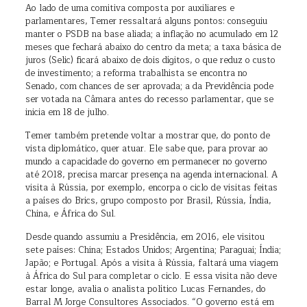
Ao lado de uma comitiva composta por auxiliares e
parlamentares, Temer ressaltará alguns pontos: conseguiu
manter o PSDB na base aliada; a inflação no acumulado em 12
meses que fechará abaixo do centro da meta; a taxa básica de
juros (Selic) ficará abaixo de dois dígitos, o que reduz o custo
de investimento; a reforma trabalhista se encontra no
Senado, com chances de ser aprovada; a da Previdência pode
ser votada na Câmara antes do recesso parlamentar, que se
inicia em 18 de julho.
Temer também pretende voltar a mostrar que, do ponto de
vista diplomático, quer atuar. Ele sabe que, para provar ao
mundo a capacidade do governo em permanecer no governo
até 2018, precisa marcar presença na agenda internacional. A
visita à Rússia, por exemplo, encorpa o ciclo de visitas feitas
a países do Brics, grupo composto por Brasil, Rússia, Índia,
China, e África do Sul.
Desde quando assumiu a Presidência, em 2016, ele visitou
sete países: China; Estados Unidos; Argentina; Paraguai; Índia;
Japão; e Portugal. Após a visita à Rússia, faltará uma viagem
à África do Sul para completar o ciclo. E essa visita não deve
estar longe, avalia o analista político Lucas Fernandes, do
Barral M Jorge Consultores Associados. “O governo está em