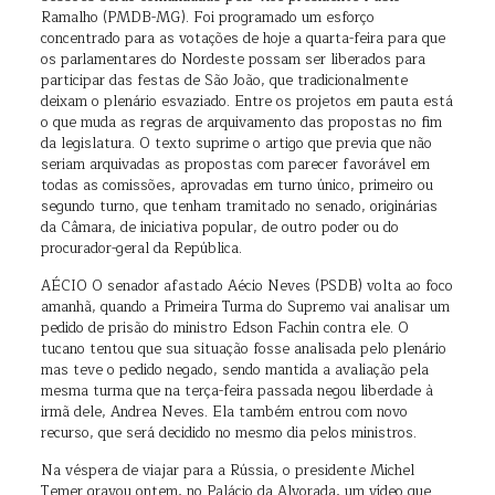
Ramalho (PMDB-MG). Foi programado um esforço
concentrado para as votações de hoje a quarta-feira para que
os parlamentares do Nordeste possam ser liberados para
participar das festas de São João, que tradicionalmente
deixam o plenário esvaziado. Entre os projetos em pauta está
o que muda as regras de arquivamento das propostas no fim
da legislatura. O texto suprime o artigo que previa que não
seriam arquivadas as propostas com parecer favorável em
todas as comissões, aprovadas em turno único, primeiro ou
segundo turno, que tenham tramitado no senado, originárias
da Câmara, de iniciativa popular, de outro poder ou do
procurador-geral da República.
AÉCIO O senador afastado Aécio Neves (PSDB) volta ao foco
amanhã, quando a Primeira Turma do Supremo vai analisar um
pedido de prisão do ministro Edson Fachin contra ele. O
tucano tentou que sua situação fosse analisada pelo plenário
mas teve o pedido negado, sendo mantida a avaliação pela
mesma turma que na terça-feira passada negou liberdade à
irmã dele, Andrea Neves. Ela também entrou com novo
recurso, que será decidido no mesmo dia pelos ministros.
Na véspera de viajar para a Rússia, o presidente Michel
Temer gravou ontem, no Palácio da Alvorada, um vídeo que