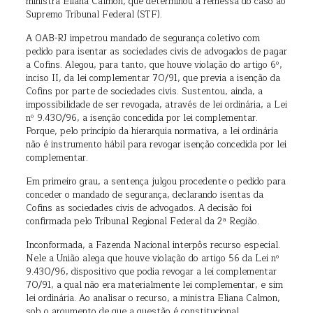
ministra Eliana Calmon, que determinou a remessa do caso ao
Supremo Tribunal Federal (STF).
A OAB-RJ impetrou mandado de segurança coletivo com
pedido para isentar as sociedades civis de advogados de pagar
a Cofins. Alegou, para tanto, que houve violação do artigo 6º,
inciso II, da lei complementar 70/91, que previa a isenção da
Cofins por parte de sociedades civis. Sustentou, ainda, a
impossibilidade de ser revogada, através de lei ordinária, a Lei
nº 9.430/96, a isenção concedida por lei complementar.
Porque, pelo princípio da hierarquia normativa, a lei ordinária
não é instrumento hábil para revogar isenção concedida por lei
complementar.
Em primeiro grau, a sentença julgou procedente o pedido para
conceder o mandado de segurança, declarando isentas da
Cofins as sociedades civis de advogados. A decisão foi
confirmada pelo Tribunal Regional Federal da 2ª Região.
Inconformada, a Fazenda Nacional interpôs recurso especial.
Nele a União alega que houve violação do artigo 56 da Lei nº
9.430/96, dispositivo que podia revogar a lei complementar
70/91, a qual não era materialmente lei complementar, e sim
lei ordinária. Ao analisar o recurso, a ministra Eliana Calmon,
sob o argumento de que a questão é constitucional,