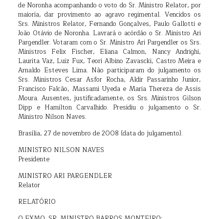
de Noronha acompanhando o voto do Sr. Ministro Relator, por
maioria, dar provimento ao agravo regimental. Vencidos os
Srs. Ministros Relator, Fernando Gonçalves, Paulo Gallotti e
João Otávio de Noronha. Lavrará o acórdão o Sr. Ministro Ari
Pargendler. Votaram com o Sr. Ministro Ari Pargendler os Srs.
Ministros Felix Fischer, Eliana Calmon, Nancy Andrighi,
Laurita Vaz, Luiz Fux, Teori Albino Zavascki, Castro Meira e
Arnaldo Esteves Lima. Não participaram do julgamento os
Srs. Ministros Cesar Asfor Rocha, Aldir Passarinho Junior,
Francisco Falcão, Massami Uyeda e Maria Thereza de Assis
Moura. Ausentes, justificadamente, os Srs. Ministros Gilson
Dipp e Hamilton Carvalhido. Presidiu o julgamento o Sr.
Ministro Nilson Naves.
Brasília, 27 de novembro de 2008 (data do julgamento).
MINISTRO NILSON NAVES
Presidente
MINISTRO ARI PARGENDLER
Relator
RELATÓRIO
O EXMO. SR. MINISTRO BARROS MONTEIRO: