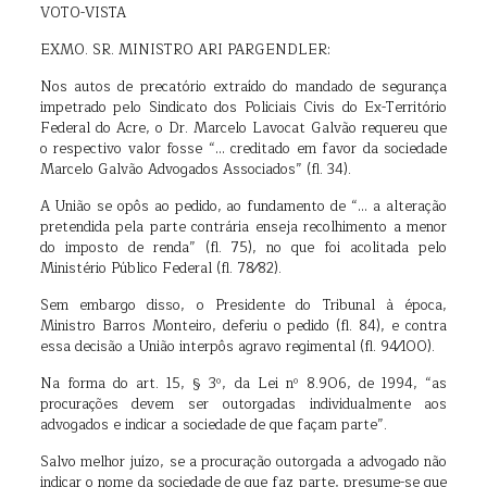
VOTO-VISTA
EXMO. SR. MINISTRO ARI PARGENDLER:
Nos autos de precatório extraído do mandado de segurança
impetrado pelo Sindicato dos Policiais Civis do Ex-Território
Federal do Acre, o Dr. Marcelo Lavocat Galvão requereu que
o respectivo valor fosse “… creditado em favor da sociedade
Marcelo Galvão Advogados Associados” (fl. 34).
A União se opôs ao pedido, ao fundamento de “… a alteração
pretendida pela parte contrária enseja recolhimento a menor
do imposto de renda” (fl. 75), no que foi acolitada pelo
Ministério Público Federal (fl. 78⁄82).
Sem embargo disso, o Presidente do Tribunal à época,
Ministro Barros Monteiro, deferiu o pedido (fl. 84), e contra
essa decisão a União interpôs agravo regimental (fl. 94⁄100).
Na forma do art. 15, § 3º, da Lei nº 8.906, de 1994, “as
procurações devem ser outorgadas individualmente aos
advogados e indicar a sociedade de que façam parte”.
Salvo melhor juízo, se a procuração outorgada a advogado não
indicar o nome da sociedade de que faz parte, presume-se que