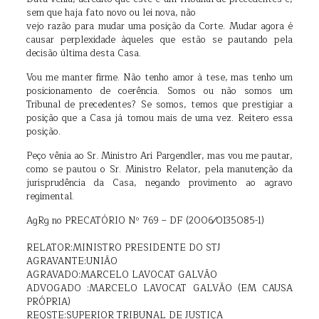
sem que haja fato novo ou lei nova, não
vejo razão para mudar uma posição da Corte. Mudar agora é
causar perplexidade àqueles que estão se pautando pela
decisão última desta Casa.
Vou me manter firme. Não tenho amor à tese, mas tenho um
posicionamento de coerência. Somos ou não somos um
Tribunal de precedentes? Se somos, temos que prestigiar a
posição que a Casa já tomou mais de uma vez. Reitero essa
posição.
Peço vênia ao Sr. Ministro Ari Pargendler, mas vou me pautar,
como se pautou o Sr. Ministro Relator, pela manutenção da
jurisprudência da Casa, negando provimento ao agravo
regimental.
AgRg no PRECATÓRIO Nº 769 – DF (2006⁄0135085-1)
RELATOR:MINISTRO PRESIDENTE DO STJ
AGRAVANTE:UNIÃO
AGRAVADO:MARCELO LAVOCAT GALVÃO
ADVOGADO :MARCELO LAVOCAT GALVÃO (EM CAUSA
PRÓPRIA)
REQSTE:SUPERIOR TRIBUNAL DE JUSTIÇA