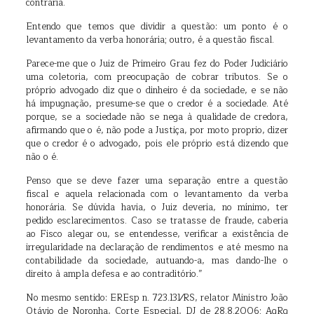
contrária.
Entendo que temos que dividir a questão: um ponto é o
levantamento da verba honorária; outro, é a questão fiscal.
Parece-me que o Juiz de Primeiro Grau fez do Poder Judiciário
uma coletoria, com preocupação de cobrar tributos. Se o
próprio advogado diz que o dinheiro é da sociedade, e se não
há impugnação, presume-se que o credor é a sociedade. Até
porque, se a sociedade não se nega à qualidade de credora,
afirmando que o é, não pode a Justiça, por moto proprio, dizer
que o credor é o advogado, pois ele próprio está dizendo que
não o é.
Penso que se deve fazer uma separação entre a questão
fiscal e aquela relacionada com o levantamento da verba
honorária. Se dúvida havia, o Juiz deveria, no mínimo, ter
pedido esclarecimentos. Caso se tratasse de fraude, caberia
ao Fisco alegar ou, se entendesse, verificar a existência de
irregularidade na declaração de rendimentos e até mesmo na
contabilidade da sociedade, autuando-a, mas dando-lhe o
direito à ampla defesa e ao contraditório.”
No mesmo sentido: EREsp n. 723.131⁄RS, relator Ministro João
Otávio de Noronha, Corte Especial, DJ de 28.8.2006; AgRg