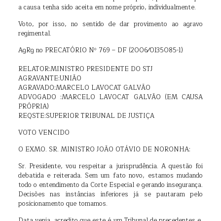
a causa tenha sido aceita em nome próprio, individualmente.
Voto, por isso, no sentido de dar provimento ao agravo
regimental.
AgRg no PRECATÓRIO Nº 769 – DF (2006⁄0135085-1)
RELATOR:MINISTRO PRESIDENTE DO STJ
AGRAVANTE:UNIÃO
AGRAVADO:MARCELO LAVOCAT GALVÃO
ADVOGADO :MARCELO LAVOCAT GALVÃO (EM CAUSA
PRÓPRIA)
REQSTE:SUPERIOR TRIBUNAL DE JUSTIÇA
VOTO VENCIDO
O EXMO. SR. MINISTRO JOÃO OTÁVIO DE NORONHA:
Sr. Presidente, vou respeitar a jurisprudência. A questão foi
debatida e reiterada. Sem um fato novo, estamos mudando
todo o entendimento da Corte Especial e gerando insegurança.
Decisões nas instâncias inferiores já se pautaram pelo
posicionamento que tomamos.
Data venia, acredito que este é um Tribunal de precedentes e,