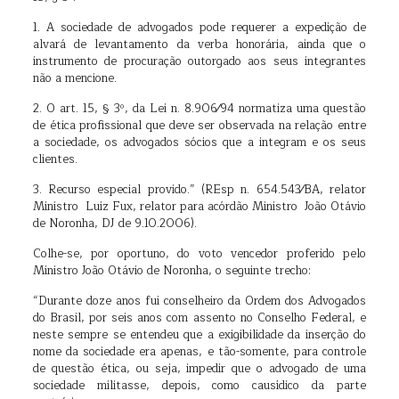
1. A sociedade de advogados pode requerer a expedição de
alvará de levantamento da verba honorária, ainda que o
instrumento de procuração outorgado aos seus integrantes
não a mencione.
2. O art. 15, § 3º, da Lei n. 8.906⁄94 normatiza uma questão
de ética profissional que deve ser observada na relação entre
a sociedade, os advogados sócios que a integram e os seus
clientes.
3. Recurso especial provido.” (REsp n. 654.543⁄BA, relator
Ministro Luiz Fux, relator para acórdão Ministro João Otávio
de Noronha, DJ de 9.10.2006).
Colhe-se, por oportuno, do voto vencedor proferido pelo
Ministro João Otávio de Noronha, o seguinte trecho:
“Durante doze anos fui conselheiro da Ordem dos Advogados
do Brasil, por seis anos com assento no Conselho Federal, e
neste sempre se entendeu que a exigibilidade da inserção do
nome da sociedade era apenas, e tão-somente, para controle
de questão ética, ou seja, impedir que o advogado de uma
sociedade militasse, depois, como causídico da parte