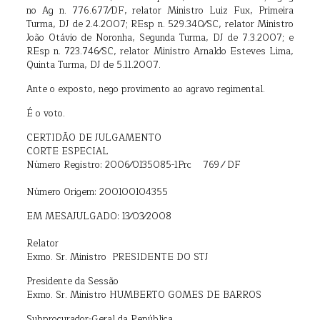
no Ag n. 776.677⁄DF, relator Ministro Luiz Fux, Primeira
Turma, DJ de 2.4.2007; REsp n. 529.340⁄SC, relator Ministro
João Otávio de Noronha, Segunda Turma, DJ de 7.3.2007; e
REsp n. 723.746⁄SC, relator Ministro Arnaldo Esteves Lima,
Quinta Turma, DJ de 5.11.2007.
Ante o exposto, nego provimento ao agravo regimental.
É o voto.
CERTIDÃO DE JULGAMENTO
CORTE ESPECIAL
Número Registro: 2006⁄0135085-1Prc 769 ⁄ DF
Número Origem: 200100104355
EM MESAJULGADO: 13⁄03⁄2008
Relator
Exmo. Sr. Ministro PRESIDENTE DO STJ
Presidente da Sessão
Exmo. Sr. Ministro HUMBERTO GOMES DE BARROS
Subprocurador-Geral da República