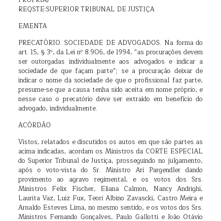
PRÓPRIA)
REQSTE:SUPERIOR TRIBUNAL DE JUSTIÇA
EMENTA
PRECATÓRIO. SOCIEDADE DE ADVOGADOS. Na forma do
art. 15, § 3º, da Lei nº 8.906, de 1994, “as procurações devem
ser outorgadas individualmente aos advogados e indicar a
sociedade de que façam parte”; se a procuração deixar de
indicar o nome da sociedade de que o profissional faz parte,
presume-se que a causa tenha sido aceita em nome próprio, e
nesse caso o precatório deve ser extraído em benefício do
advogado, individualmente.
ACÓRDÃO
Vistos, relatados e discutidos os autos em que são partes as
acima indicadas, acordam os Ministros da CORTE ESPECIAL
do Superior Tribunal de Justiça, prosseguindo no julgamento,
após o voto-vista do Sr. Ministro Ari Pargendler dando
provimento ao agravo regimental, e os votos dos Srs.
Ministros Felix Fischer, Eliana Calmon, Nancy Andrighi,
Laurita Vaz, Luiz Fux, Teori Albino Zavascki, Castro Meira e
Arnaldo Esteves Lima, no mesmo sentido, e os votos dos Srs.
Ministros Fernando Gonçalves, Paulo Gallotti e João Otávio