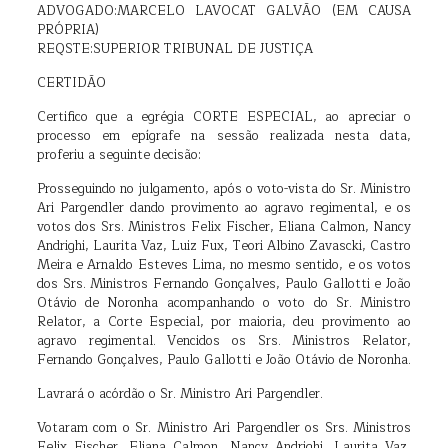
ADVOGADO:MARCELO LAVOCAT GALVÃO (EM CAUSA
PRÓPRIA)
REQSTE:SUPERIOR TRIBUNAL DE JUSTIÇA
CERTIDÃO
Certifico que a egrégia CORTE ESPECIAL, ao apreciar o
processo em epígrafe na sessão realizada nesta data,
proferiu a seguinte decisão:
Prosseguindo no julgamento, após o voto-vista do Sr. Ministro
Ari Pargendler dando provimento ao agravo regimental, e os
votos dos Srs. Ministros Felix Fischer, Eliana Calmon, Nancy
Andrighi, Laurita Vaz, Luiz Fux, Teori Albino Zavascki, Castro
Meira e Arnaldo Esteves Lima, no mesmo sentido, e os votos
dos Srs. Ministros Fernando Gonçalves, Paulo Gallotti e João
Otávio de Noronha acompanhando o voto do Sr. Ministro
Relator, a Corte Especial, por maioria, deu provimento ao
agravo regimental. Vencidos os Srs. Ministros Relator,
Fernando Gonçalves, Paulo Gallotti e João Otávio de Noronha.
Lavrará o acórdão o Sr. Ministro Ari Pargendler.
Votaram com o Sr. Ministro Ari Pargendler os Srs. Ministros
Felix Fischer, Eliana Calmon, Nancy Andrighi, Laurita Vaz,