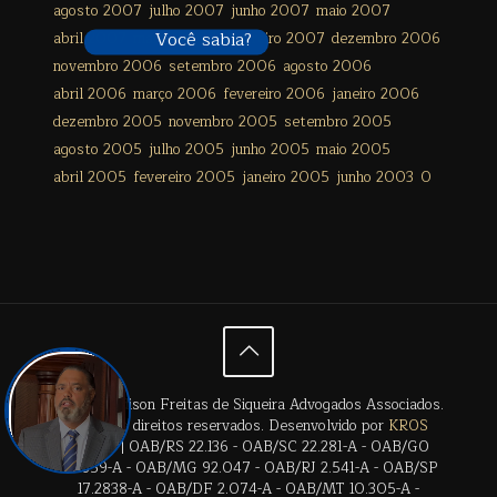
agosto 2007
julho 2007
junho 2007
maio 2007
Você sabia?
abril 2007
março 2007
fevereiro 2007
dezembro 2006
novembro 2006
setembro 2006
agosto 2006
abril 2006
março 2006
fevereiro 2006
janeiro 2006
dezembro 2005
novembro 2005
setembro 2005
agosto 2005
julho 2005
junho 2005
maio 2005
abril 2005
fevereiro 2005
janeiro 2005
junho 2003
0
© 2024 Édison Freitas de Siqueira Advogados Associados.
Todos os direitos reservados. Desenvolvido por
KROS
Digital
. | OAB/RS 22.136 - OAB/SC 22.281-A - OAB/GO
28.659-A - OAB/MG 92.047 - OAB/RJ 2.541-A - OAB/SP
17.2838-A - OAB/DF 2.074-A - OAB/MT 10.305-A -