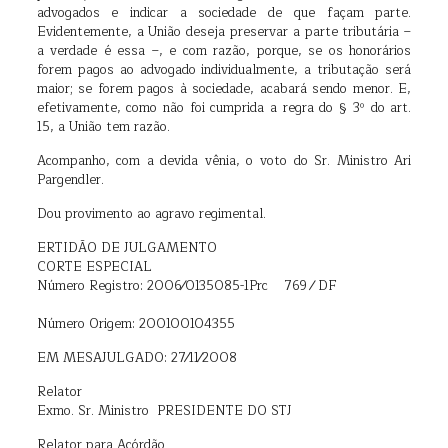
advogados e indicar a sociedade de que façam parte.
Evidentemente, a União deseja preservar a parte tributária –
a verdade é essa –, e com razão, porque, se os honorários
forem pagos ao advogado individualmente, a tributação será
maior; se forem pagos à sociedade, acabará sendo menor. E,
efetivamente, como não foi cumprida a regra do § 3º do art.
15, a União tem razão.
Acompanho, com a devida vênia, o voto do Sr. Ministro Ari
Pargendler.
Dou provimento ao agravo regimental.
ERTIDÃO DE JULGAMENTO
CORTE ESPECIAL
Número Registro: 2006⁄0135085-1Prc 769 ⁄ DF
Número Origem: 200100104355
EM MESAJULGADO: 27⁄11⁄2008
Relator
Exmo. Sr. Ministro PRESIDENTE DO STJ
Relator para Acórdão