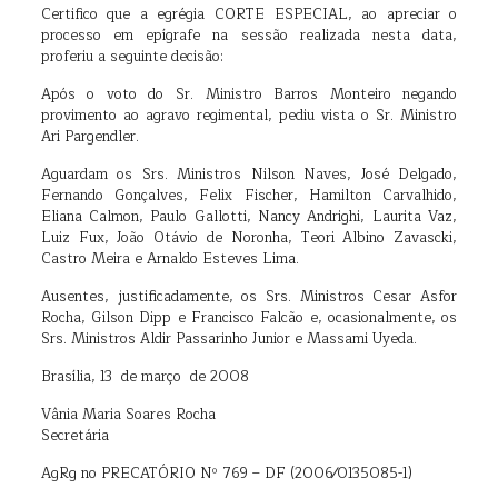
Certifico que a egrégia CORTE ESPECIAL, ao apreciar o
processo em epígrafe na sessão realizada nesta data,
proferiu a seguinte decisão:
Após o voto do Sr. Ministro Barros Monteiro negando
provimento ao agravo regimental, pediu vista o Sr. Ministro
Ari Pargendler.
Aguardam os Srs. Ministros Nilson Naves, José Delgado,
Fernando Gonçalves, Felix Fischer, Hamilton Carvalhido,
Eliana Calmon, Paulo Gallotti, Nancy Andrighi, Laurita Vaz,
Luiz Fux, João Otávio de Noronha, Teori Albino Zavascki,
Castro Meira e Arnaldo Esteves Lima.
Ausentes, justificadamente, os Srs. Ministros Cesar Asfor
Rocha, Gilson Dipp e Francisco Falcão e, ocasionalmente, os
Srs. Ministros Aldir Passarinho Junior e Massami Uyeda.
Brasília, 13 de março de 2008
Vânia Maria Soares Rocha
Secretária
AgRg no PRECATÓRIO Nº 769 – DF (2006⁄0135085-1)