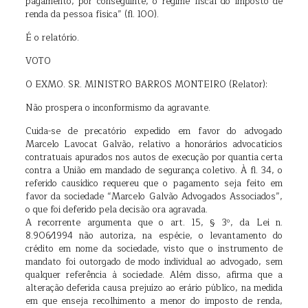
pagamento, por conseguinte, o regime fiscal do imposto de
renda da pessoa física” (fl. 100).
É o relatório.
VOTO
O EXMO. SR. MINISTRO BARROS MONTEIRO (Relator):
Não prospera o inconformismo da agravante.
Cuida-se de precatório expedido em favor do advogado
Marcelo Lavocat Galvão, relativo a honorários advocatícios
contratuais apurados nos autos de execução por quantia certa
contra a União em mandado de segurança coletivo. À fl. 34, o
referido causídico requereu que o pagamento seja feito em
favor da sociedade “Marcelo Galvão Advogados Associados”,
o que foi deferido pela decisão ora agravada.
A recorrente argumenta que o art. 15, § 3º, da Lei n.
8.906⁄1994 não autoriza, na espécie, o levantamento do
crédito em nome da sociedade, visto que o instrumento de
mandato foi outorgado de modo individual ao advogado, sem
qualquer referência à sociedade. Além disso, afirma que a
alteração deferida causa prejuízo ao erário público, na medida
em que enseja recolhimento a menor do imposto de renda,