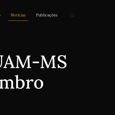
o
Notícias
Publicações
a UAM-MS
embro