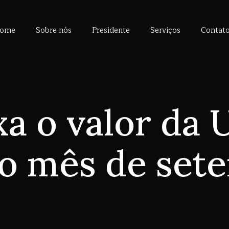
ome
Sobre nós
Presidente
Serviços
Contat
ixa o valor d
 o mês de set