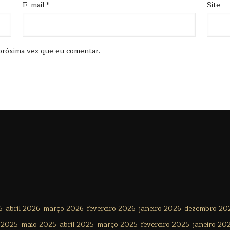
E-mail
*
Site
próxima vez que eu comentar.
6
abril 2026
março 2026
fevereiro 2026
janeiro 2026
dezembro 20
 2025
maio 2025
abril 2025
março 2025
fevereiro 2025
janeiro 20