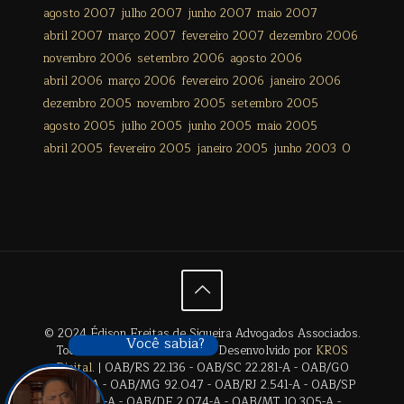
agosto 2007
julho 2007
junho 2007
maio 2007
abril 2007
março 2007
fevereiro 2007
dezembro 2006
novembro 2006
setembro 2006
agosto 2006
abril 2006
março 2006
fevereiro 2006
janeiro 2006
dezembro 2005
novembro 2005
setembro 2005
agosto 2005
julho 2005
junho 2005
maio 2005
abril 2005
fevereiro 2005
janeiro 2005
junho 2003
0
© 2024 Édison Freitas de Siqueira Advogados Associados.
Você sabia?
Todos os direitos reservados. Desenvolvido por
KROS
Digital
. | OAB/RS 22.136 - OAB/SC 22.281-A - OAB/GO
28.659-A - OAB/MG 92.047 - OAB/RJ 2.541-A - OAB/SP
17.2838-A - OAB/DF 2.074-A - OAB/MT 10.305-A -