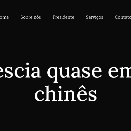
ome
Sobre nós
Presidente
Serviços
Contat
escia quase e
chinês