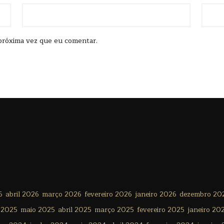
próxima vez que eu comentar.
6
abril 2026
março 2026
fevereiro 2026
janeiro 2026
dezembro 20
 2025
maio 2025
abril 2025
março 2025
fevereiro 2025
janeiro 20