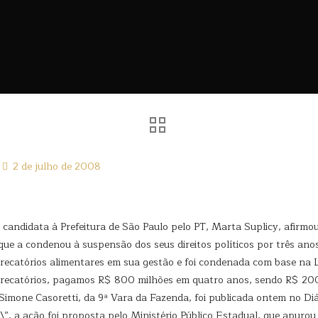
2 de julho de 2008
 candidata à Prefeitura de São Paulo pelo PT, Marta Suplicy, afirmou
 que a condenou à suspensão dos seus direitos políticos por três a
precatórios alimentares em sua gestão e foi condenada com base na
recatórios, pagamos R$ 800 milhões em quatro anos, sendo R$ 200 
a Simone Casoretti, da 9ª Vara da Fazenda, foi publicada ontem no Di
o\”, a ação foi proposta pelo Ministério Público Estadual, que apur