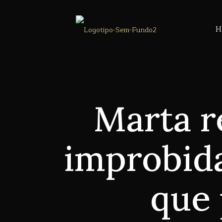
H
Marta r
improbida
que 