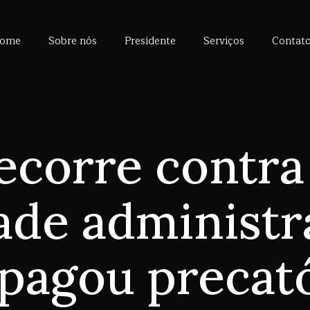
ome
Sobre nós
Presidente
Serviços
Contat
ecorre contra
de administra
pagou precat