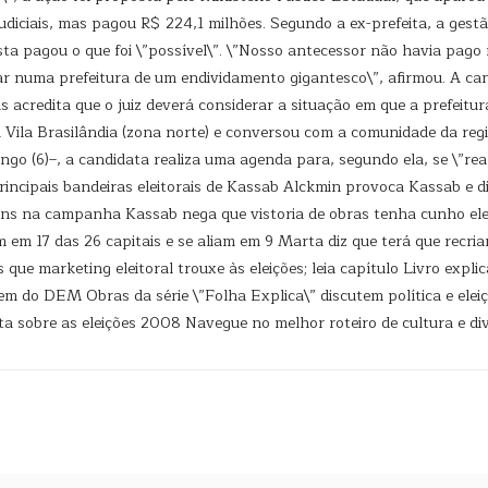
udiciais, mas pagou R$ 224,1 milhões. Segundo a ex-prefeita, a gestã
sta pagou o que foi \”possível\”. \”Nosso antecessor não havia pag
r numa prefeitura de um endividamento gigantesco\”, afirmou. A cand
s acredita que o juiz deverá considerar a situação em que a prefeitur
a Vila Brasilândia (zona norte) e conversou com a comunidade da reg
ngo (6)–, a candidata realiza uma agenda para, segundo ela, se \”rea
principais bandeiras eleitorais de Kassab Alckmin provoca Kassab e 
gens na campanha Kassab nega que vistoria de obras tenha cunho ele
m 17 das 26 capitais e se aliam em 9 Marta diz que terá que recri
que marketing eleitoral trouxe às eleições; leia capítulo Livro explic
m do DEM Obras da série \”Folha Explica\” discutem política e eleiçõ
a sobre as eleições 2008 Navegue no melhor roteiro de cultura e di