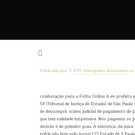
Publicado por
EFS Advogados Associados
at
colaboração para a Folha Online A ex-prefeita e
SP (Tribunal de Justiça do Estado) de São Paulo
de descumprir ordem judicial de pagamento de 
que tem validade suspensiva. Nós pagamos os p
decisão é de primeiro grau. A sentença, da juíz
publicada hoje pelo jornal \”O Estado de S.Paul