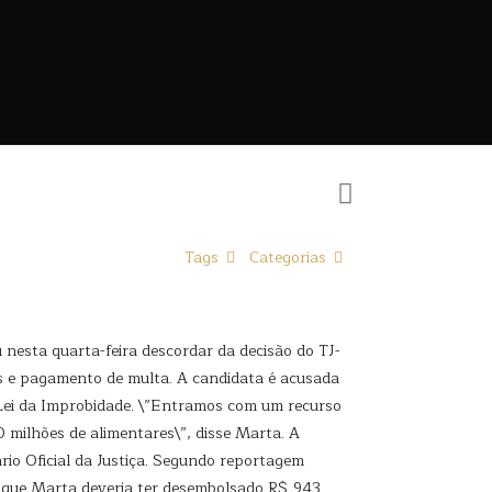
Tags
Categorias
 nesta quarta-feira descordar da decisão do TJ-
nos e pagamento de multa. A candidata é acusada
 Lei da Improbidade. \”Entramos com um recurso
milhões de alimentares\”, disse Marta. A
ário Oficial da Justiça. Segundo reportagem
ou que Marta deveria ter desembolsado R$ 943