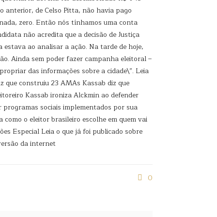
o anterior, de Celso Pitta, não havia pago
o nada, zero. Então nós tínhamos uma conta
idata não acredita que a decisão de Justiça
a estava ao analisar a ação. Na tarde de hoje,
ião. Ainda sem poder fazer campanha eleitoral –
propriar das informações sobre a cidade\”. Leia
diz que construiu 23 AMAs Kassab diz que
itoreiro Kassab ironiza Alckmin ao defender
ar programas sociais implementados por sua
a como o eleitor brasileiro escolhe em quem vai
es Especial Leia o que já foi publicado sobre
versão da internet
0