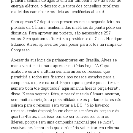
primeira semana de agosto entram também a MP do setor de
energia elétrica, o decreto que trata dos conselhos tutelares
e a lei dos caminhoneiros (leia as pendências abaixo).
Com apenas 97 deputados presentes nessa segunda-feira no
plenário da Câmara, nenhuma das matérias da pauta pôde ser
discutida. Para aprovar um projeto, são necessários 257
votos. Sem quórum suficiente, o presidente da Casa, Henrique
Eduardo Alves, aproveitou para posar para fotos na rampa do
Congresso.
Apesar da ausência de parlamentares em Brasília, Alves se
manteve otimista para apreciar matérias hoje. “A Copa
acabou e esta é a última semana antes do recesso, que
permitirá a todos nós ficarmos nos nossos estados para a
campanha, o que é natural. Espero que a gente possa ter um
número bom (de deputados) aqui amanhã (nesta terça-feira)”,
disse. Nessa segunda-feira, o presidente da Câmara aventou,
sem muita convicção, a possibilidade de os parlamentares não
saírem para o recesso sem votar a LDO. “Não havendo
recesso, tenho disposição em chamar sessões às terças e às
quartas-feiras, mas isso tem de ser conversado com os
líderes, porque tem uma campanha nacional que se inicia”,
esquivou-se, lembrando que o plenário vai entrar em reforma