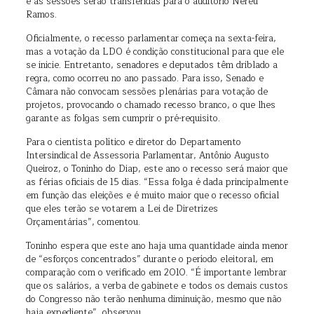
e as sessões serão transferidas para o auditório Nereu
Ramos.
Oficialmente, o recesso parlamentar começa na sexta-feira,
mas a votação da LDO é condição constitucional para que ele
se inicie. Entretanto, senadores e deputados têm driblado a
regra, como ocorreu no ano passado. Para isso, Senado e
Câmara não convocam sessões plenárias para votação de
projetos, provocando o chamado recesso branco, o que lhes
garante as folgas sem cumprir o pré-requisito.
Para o cientista político e diretor do Departamento
Intersindical de Assessoria Parlamentar, Antônio Augusto
Queiroz, o Toninho do Diap, este ano o recesso será maior que
as férias oficiais de 15 dias. “Essa folga é dada principalmente
em função das eleições e é muito maior que o recesso oficial
que eles terão se votarem a Lei de Diretrizes
Orçamentárias”, comentou.
Toninho espera que este ano haja uma quantidade ainda menor
de “esforços concentrados” durante o período eleitoral, em
comparação com o verificado em 2010. “É importante lembrar
que os salários, a verba de gabinete e todos os demais custos
do Congresso não terão nenhuma diminuição, mesmo que não
haja expediente”, observou.