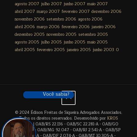
agosto 2007
julho 2007
junho 2007
maio 2007
abril 2007
março 2007
fevereiro 2007
dezembro 2006
novembro 2006
setembro 2006
agosto 2006
abril 2006
março 2006
fevereiro 2006
janeiro 2006
dezembro 2005
novembro 2005
setembro 2005
agosto 2005
julho 2005
junho 2005
maio 2005
abril 2005
fevereiro 2005
janeiro 2005
junho 2003
0
Você sabia?
© 2024 Édison Freitas de Siqueira Advogados Associados.
Todos os direitos reservados. Desenvolvido por
KROS
Digital
. | OAB/RS 22.136 - OAB/SC 22.281-A - OAB/GO
28.659-A - OAB/MG 92.047 - OAB/RJ 2.541-A - OAB/SP
17.2838-A - OAB/DF 2.074-A - OAB/MT 10.305-A -