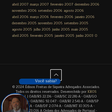
abril 2007
março 2007
fevereiro 2007
dezembro 2006
novembro 2006
setembro 2006
agosto 2006
abril 2006
março 2006
fevereiro 2006
janeiro 2006
dezembro 2005
novembro 2005
setembro 2005
agosto 2005
julho 2005
junho 2005
maio 2005
abril 2005
fevereiro 2005
janeiro 2005
junho 2003
0
Você sabia?
© 2024 Édison Freitas de Siqueira Advogados Associados.
Todos os direitos reservados. Desenvolvido por
KROS
Digital
. | OAB/RS 22.136 - OAB/SC 22.281-A - OAB/GO
28.659-A - OAB/MG 92.047 - OAB/RJ 2.541-A - OAB/SP
17.2838-A - OAB/DF 2.074-A - OAB/MT 10.305-A -
OAB/BA 23.016 A Ordem dos Advogados de Portugal -