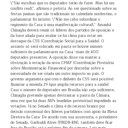
\”São escolhas que os deputados terão de fazer. Mas há um
conflito real\”, afirmou o petista. Ao ser questionado sobre as
festas juninas que são tradicionais no calendário nordestino, o
parlamentar foi incisivo: \”Não me cabe subordinar o
regimento da Casa à uma manifestação cultural\”. Amanhã
Chinaglia deverá reunir os líderes dos partidos de oposição e
da base aliada para avaliar se há clima para votar um
destaque da CSS (Contribuição Social para a Saúde). O
assunto só será colocado em pauta se houver número
suficiente de parlamentares na Casa –mais de 400
deputados presentes. A oposição disse vai manter a
obstrução à votação da nova CPMF (Contribuição Provisória
sobre Movimentação Financeira) por discordar sobre a
necessidade de ser criada um outro imposto no país. O
governo argumenta que com o dinheiro da CSS será possível
financiar a emenda 29 (que amplia recursos para a saúde).
Caso o número de deputados em Brasília não seja suficiente,
Chinaglia pretende apenas destrancar a pauta da Câmara,
uma vez que há duas MPs (medidas provisórias) impedindo as
votações. Já no Senado o clima é de recesso branco por
decisão consensual dos líderes partidários com apoio da Mesa
Diretora da Casa. De acordo com sua assessoria, o presidente
do Senado, Garibaldi Alves (PMDB-RN), também deve ficar