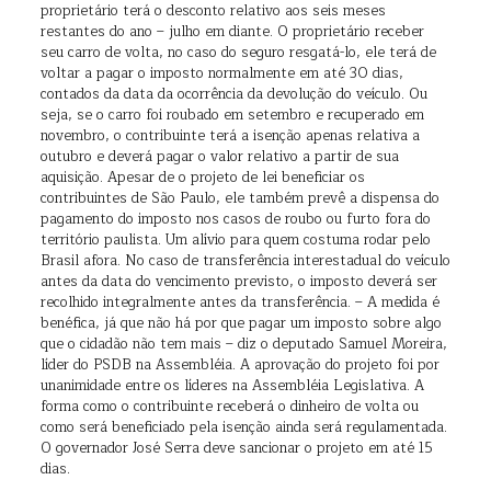
proprietário terá o desconto relativo aos seis meses
restantes do ano – julho em diante. O proprietário receber
seu carro de volta, no caso do seguro resgatá-lo, ele terá de
voltar a pagar o imposto normalmente em até 30 dias,
contados da data da ocorrência da devolução do veículo. Ou
seja, se o carro foi roubado em setembro e recuperado em
novembro, o contribuinte terá a isenção apenas relativa a
outubro e deverá pagar o valor relativo a partir de sua
aquisição. Apesar de o projeto de lei beneficiar os
contribuintes de São Paulo, ele também prevê a dispensa do
pagamento do imposto nos casos de roubo ou furto fora do
território paulista. Um alívio para quem costuma rodar pelo
Brasil afora. No caso de transferência interestadual do veículo
antes da data do vencimento previsto, o imposto deverá ser
recolhido integralmente antes da transferência. – A medida é
benéfica, já que não há por que pagar um imposto sobre algo
que o cidadão não tem mais – diz o deputado Samuel Moreira,
líder do PSDB na Assembléia. A aprovação do projeto foi por
unanimidade entre os líderes na Assembléia Legislativa. A
forma como o contribuinte receberá o dinheiro de volta ou
como será beneficiado pela isenção ainda será regulamentada.
O governador José Serra deve sancionar o projeto em até 15
dias.