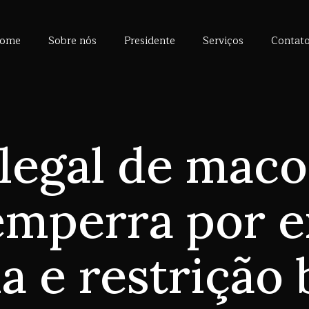
ome
Sobre nós
Presidente
Serviços
Contat
legal de mac
emperra por e
 e restrição 