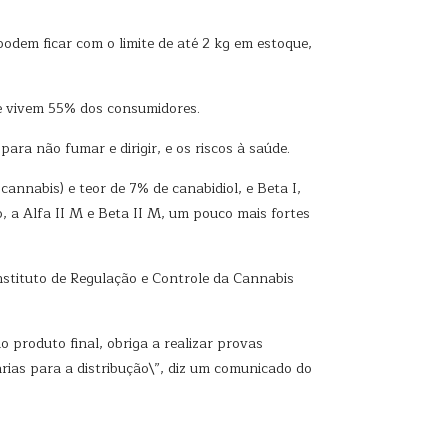
odem ficar com o limite de até 2 kg em estoque,
e vivem 55% dos consumidores.
ara não fumar e dirigir, e os riscos à saúde.
cannabis) e teor de 7% de canabidiol, e Beta I,
, a Alfa II M e Beta II M, um pouco mais fortes
stituto de Regulação e Controle da Cannabis
o produto final, obriga a realizar provas
árias para a distribução\”, diz um comunicado do