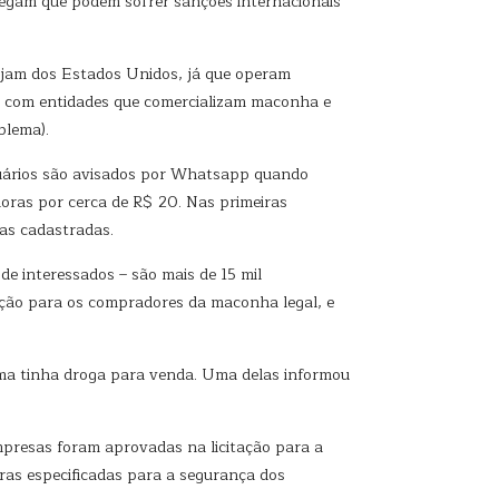
 alegam que podem sofrer sanções internacionais
sejam dos Estados Unidos, já que operam
es com entidades que comercializam maconha e
blema).
uários são avisados por Whatsapp quando
oras por cerca de R$ 20. Nas primeiras
jas cadastradas.
de interessados – são mais de 15 mil
ção para os compradores da maconha legal, e
huma tinha droga para venda. Uma delas informou
mpresas foram aprovadas na licitação para a
ras especificadas para a segurança dos