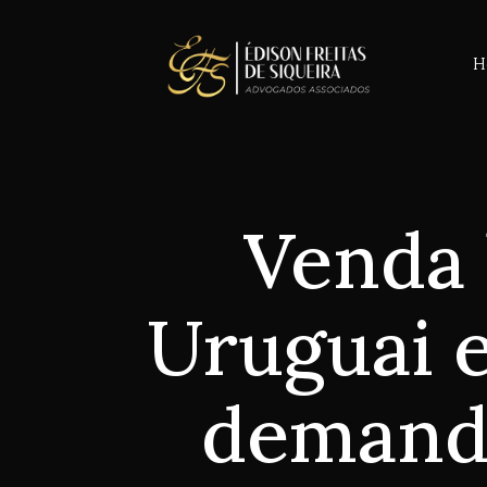
H
Venda 
Uruguai 
demanda