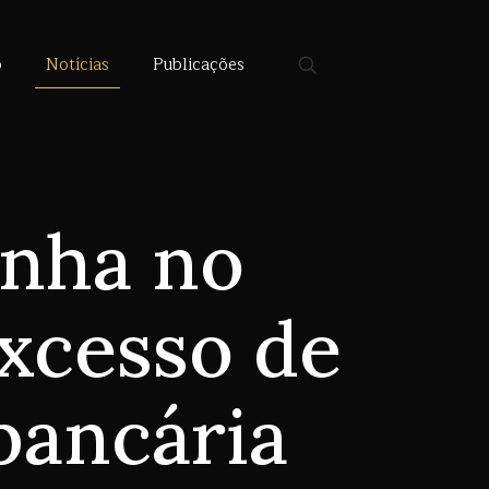
o
Notícias
Publicações
onha no
xcesso de
bancária