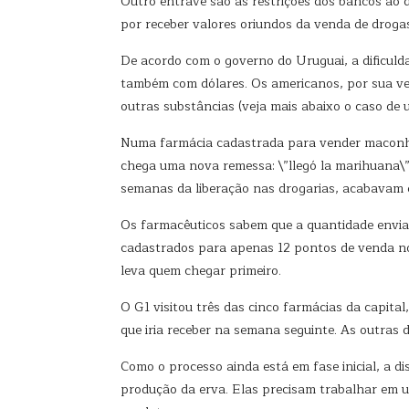
Outro entrave são as restrições dos bancos ao d
por receber valores oriundos da venda de drogas
De acordo com o governo do Uruguai, a dificuld
também com dólares. Os americanos, por sua vez
outras substâncias (veja mais abaixo o caso de
Numa farmácia cadastrada para vender maconh
chega uma nova remessa: \”llegó la marihuana\
semanas da liberação nas drogarias, acabavam e
Os farmacêuticos sabem que a quantidade enviada
cadastrados para apenas 12 pontos de venda no
leva quem chegar primeiro.
O G1 visitou três das cinco farmácias da capit
que iria receber na semana seguinte. As outras
Como o processo ainda está em fase inicial, a 
produção da erva. Elas precisam trabalhar em 