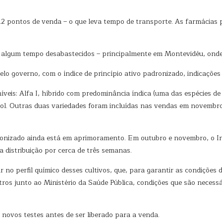
 12 pontos de venda – o que leva tempo de transporte. As farmácias p
m algum tempo desabastecidos – principalmente em Montevidéu, ond
lo governo, com o índice de princípio ativo padronizado, indicações p
veis: Alfa I, híbrido com predominância índica (uma das espécies de 
iol. Outras duas variedades foram incluídas nas vendas em novembro
ronizado ainda está em aprimoramento. Em outubro e novembro, o In
 distribuição por cerca de três semanas.
r no perfil químico desses cultivos, que, para garantir as condições d
stros junto ao Ministério da Saúde Pública, condições que são necess
 novos testes antes de ser liberado para a venda.