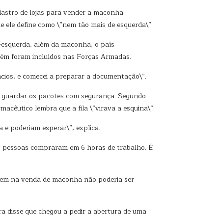
adastro de lojas para vender a maconha
e ele define como \”nem tão mais de esquerda\”.
o-esquerda, além da maconha, o país
mbém foram incluídos nas Forças Armadas.
ncios, e comecei a preparar a documentação\”.
a guardar os pacotes com segurança. Segundo
cêutico lembra que a fila \”virava a esquina\”.
 e poderiam esperar\”, explica.
0 pessoas compraram em 6 horas de trabalho. É
igem na venda de maconha não poderia ser
ira disse que chegou a pedir a abertura de uma