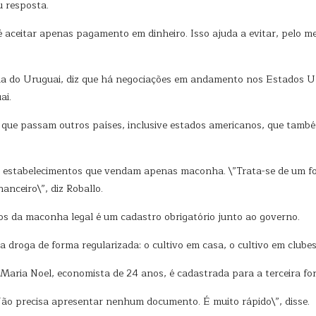
 resposta.
 aceitar apenas pagamento em dinheiro. Isso ajuda a evitar, pelo m
cia do Uruguai, diz que há negociações em andamento nos Estados Un
ai.
ue passam outros países, inclusive estados americanos, que tam
e estabelecimentos que vendam apenas maconha. \”Trata-se de um f
nanceiro\”, diz Roballo.
s da maconha legal é um cadastro obrigatório junto ao governo.
 a droga de forma regularizada: o cultivo em casa, o cultivo em club
. Maria Noel, economista de 24 anos, é cadastrada para a terceira fo
ão precisa apresentar nenhum documento. É muito rápido\”, disse.