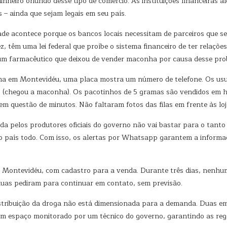
inheiro oriundo desse tipo de comércio. As instituições financeiras
 – ainda que sejam legais em seu país.
ade acontece porque os bancos locais necessitam de parceiros que 
, têm uma lei federal que proíbe o sistema financeiro de ter relaçõ
 um farmacêutico que deixou de vender maconha por causa desse pro
a em Montevidéu, uma placa mostra um número de telefone. Os us
” (chegou a maconha). Os pacotinhos de 5 gramas são vendidos em h
m questão de minutos. Não faltaram fotos das filas em frente às lo
 pelos produtores oficiais do governo não vai bastar para o tanto 
 país todo. Com isso, os alertas por Whatsapp garantem a informa
al, Montevidéu, com cadastro para a venda. Durante três dias, nen
 duas pediram para continuar em contato, sem previsão.
distribuição da droga não está dimensionada para a demanda. Duas e
um espaço monitorado por um técnico do governo, garantindo as reg