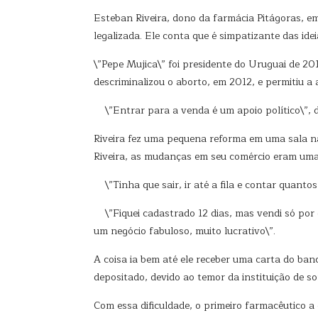
Esteban Riveira, dono da farmácia Pitágoras, em
legalizada. Ele conta que é simpatizante das id
\”Pepe Mujica\” foi presidente do Uruguai de 2
descriminalizou o aborto, em 2012, e permitiu 
\”Entrar para a venda é um apoio político\”, d
Riveira fez uma pequena reforma em uma sala n
Riveira, as mudanças em seu comércio eram uma 
\”Tinha que sair, ir até a fila e contar quanto
\”Fiquei cadastrado 12 dias, mas vendi só po
um negócio fabuloso, muito lucrativo\”.
A coisa ia bem até ele receber uma carta do ba
depositado, devido ao temor da instituição de so
Com essa dificuldade, o primeiro farmacêutico a 