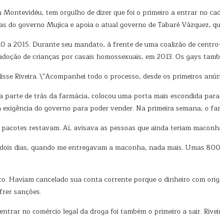
 Montevidéu, tem orgulho de dizer que foi o primeiro a entrar no c
eias do governo Mujica e apoia o atual governo de Tabaré Vázquez, qu
010 a 2015. Durante seu mandato, à frente de uma coalizão de centr
a adoção de crianças por casais homossexuais, em 2013. Os gays ta
isse Riveira. \”Acompanhei todo o processo, desde os primeiros anú
a parte de trás da farmácia, colocou uma porta mais escondida par
exigência do governo para poder vender. Na primeira semana, o farma
s pacotes restavam. Aí, avisava as pessoas que ainda teriam maconha
r dois dias, quando me entregavam a maconha, nada mais. Umas 80
nco. Haviam cancelado sua conta corrente porque o dinheiro com or
frer sanções.
entrar no comércio legal da droga foi também o primeiro a sair. Rive