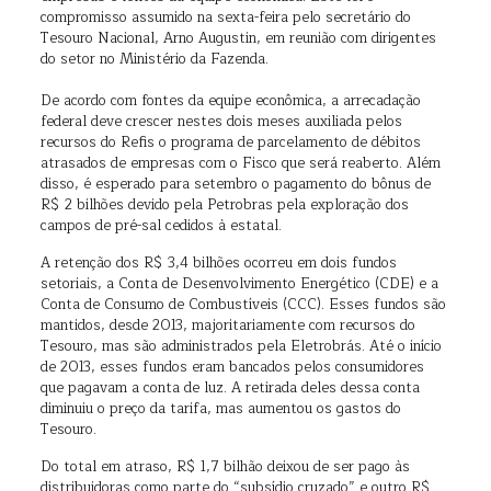
compromisso assumido na sexta-feira pelo secretário do
Tesouro Nacional, Arno Augustin, em reunião com dirigentes
do setor no Ministério da Fazenda.
De acordo com fontes da equipe econômica, a arrecadação
federal deve crescer nestes dois meses auxiliada pelos
recursos do Refis o programa de parcelamento de débitos
atrasados de empresas com o Fisco que será reaberto. Além
disso, é esperado para setembro o pagamento do bônus de
R$ 2 bilhões devido pela Petrobras pela exploração dos
campos de pré-sal cedidos à estatal.
A retenção dos R$ 3,4 bilhões ocorreu em dois fundos
setoriais, a Conta de Desenvolvimento Energético (CDE) e a
Conta de Consumo de Combustíveis (CCC). Esses fundos são
mantidos, desde 2013, majoritariamente com recursos do
Tesouro, mas são administrados pela Eletrobrás. Até o início
de 2013, esses fundos eram bancados pelos consumidores
que pagavam a conta de luz. A retirada deles dessa conta
diminuiu o preço da tarifa, mas aumentou os gastos do
Tesouro.
Do total em atraso, R$ 1,7 bilhão deixou de ser pago às
distribuidoras como parte do “subsídio cruzado” e outro R$