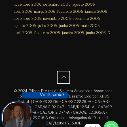
novembro 2006
setembro 2006
agosto 2006
abril 2006
março 2006
fevereiro 2006
janeiro 2006
dezembro 2005
novembro 2005
setembro 2005
agosto 2005
julho 2005
junho 2005
maio 2005
abril 2005
fevereiro 2005
janeiro 2005
junho 2003
0
© 2024 Édison Freitas de Siqueira Advogados Associados.
Você sabia?
Todos os direitos reservados. Desenvolvido por
KROS
Digital
. | OAB/RS 22.136 - OAB/SC 22.281-A - OAB/GO
28.659-A - OAB/MG 92.047 - OAB/RJ 2.541-A - OAB/SP
17.2838-A - OAB/DF 2.074-A - OAB/MT 10.305-A -
OAB/BA 23.016 A Ordem dos Advogados de Portugal -
OAP/Lisboa 21.530L