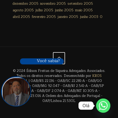
dezembro 2005
novembro 2005
setembro 2005
agosto 2005
julho 2005
junho 2005
maio 2005
abril 2005
fevereiro 2005
janeiro 2005
junho 2003
0
Você sabia?
© 2024 Édison Freitas de Siqueira Advogados Associados.
Todos os direitos reservados. Desenvolvido por
KROS
Digital
. | OAB/RS 22.136 - OAB/SC 22.281-A - OAB/GO
28.659-A - OAB/MG 92.047 - OAB/RJ 2.541-A - OAB/SP
17.2838-A - OAB/DF 2.074-A - OAB/MT 10.305-A -
OAB/BA 23.016 A Ordem dos Advogados de Portugal -
OAP/Lisboa 21.530L
Olá