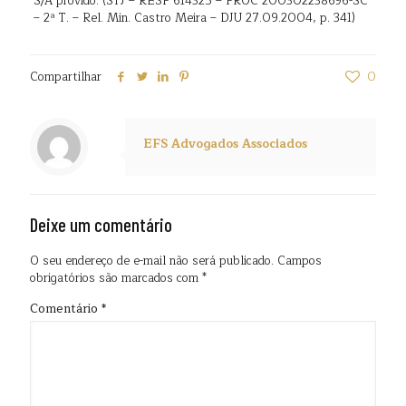
S/A provido. (STJ – RESP 614325 – PROC 200302238696-SC
– 2ª T. – Rel. Min. Castro Meira – DJU 27.09.2004, p. 341)
Compartilhar
0
EFS Advogados Associados
Deixe um comentário
O seu endereço de e-mail não será publicado.
Campos
obrigatórios são marcados com
*
Comentário
*