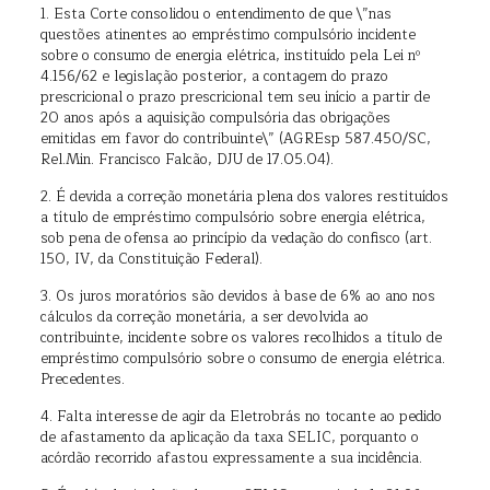
1. Esta Corte consolidou o entendimento de que \”nas
questões atinentes ao empréstimo compulsório incidente
sobre o consumo de energia elétrica, instituído pela Lei nº
4.156/62 e legislação posterior, a contagem do prazo
prescricional o prazo prescricional tem seu início a partir de
20 anos após a aquisição compulsória das obrigações
emitidas em favor do contribuinte\” (AGREsp 587.450/SC,
Rel.Min. Francisco Falcão, DJU de 17.05.04).
2. É devida a correção monetária plena dos valores restituídos
a título de empréstimo compulsório sobre energia elétrica,
sob pena de ofensa ao princípio da vedação do confisco (art.
150, IV, da Constituição Federal).
3. Os juros moratórios são devidos à base de 6% ao ano nos
cálculos da correção monetária, a ser devolvida ao
contribuinte, incidente sobre os valores recolhidos a título de
empréstimo compulsório sobre o consumo de energia elétrica.
Precedentes.
4. Falta interesse de agir da Eletrobrás no tocante ao pedido
de afastamento da aplicação da taxa SELIC, porquanto o
acórdão recorrido afastou expressamente a sua incidência.