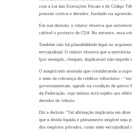
com a Lei das Execuções Fiscais e do Código Tri
pressão contra o devedor, fundado na agressão
Em sua decisão, o relator observa que anteriorm
cabível o protesto de CDA. No entanto, essa or
Também não há plausibilidade legal no argumento
extrajudicial. O relator observa que a existênci
(por exemplo, cheques, duplicatas) não impede o
O magistrado assinala que considerando a suprem
o meio de cobrança de créditos tributários – “es
governamentais, agindo na condição de gestor fi
da Federação, cujo múnus está sujeito aos efeito
devedor do tributo.
Diz a decisão: “Tal afirmação implicaria em dize
que a dívida líquida e plenamente exigível seja 
dos negócios privados, como meio extrajudicial 