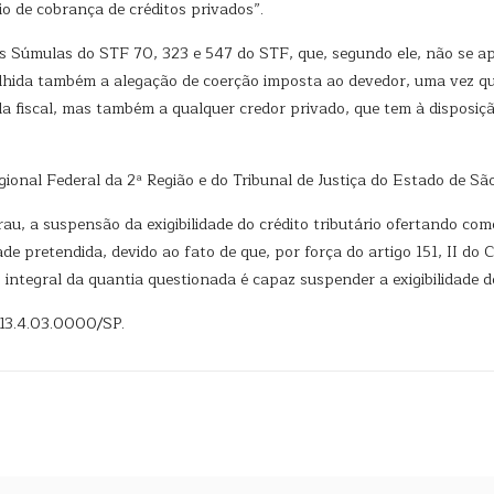
 de cobrança de créditos privados”.
Súmulas do STF 70, 323 e 547 do STF, que, segundo ele, não se apl
hida também a alegação de coerção imposta ao devedor, uma vez que o
 fiscal, mas também a qualquer credor privado, que tem à disposição
gional Federal da 2ª Região e do Tribunal de Justiça do Estado de S
rau, a suspensão da exigibilidade do crédito tributário ofertando co
e pretendida, devido ao fato de que, por força do artigo 151, II do 
 integral da quantia questionada é capaz suspender a exigibilidade do
013.4.03.0000/SP.