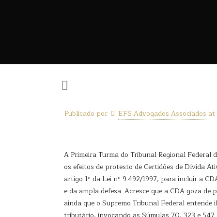
Publicado por
EFS Advogados Associados
at
A Primeira Turma do Tribunal Regional Federal 
os efeitos de protesto de Certidões de Dívida A
artigo 1º da Lei nº 9.492/1997, para incluir a CD
e da ampla defesa. Acresce que a CDA goza de pre
ainda que o Supremo Tribunal Federal entende il
tributário, invocando as Súmulas 70, 323 e 547