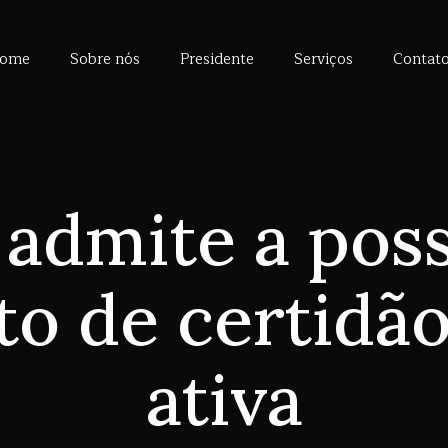
ome
Sobre nós
Presidente
Serviços
Contat
 admite a poss
to de certidão
ativa