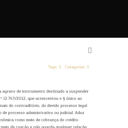
Tags
Categorias
 a agravo de instrumento destinado a suspender
nº 12.767/2012, que acrescentou o § único ao
onais do contraditório, do devido processo legal
 de processo administrativo ou judicial. Aduz
conômica como meio de cobrança do crédito
 meio de coação e não guarda qualquer relação