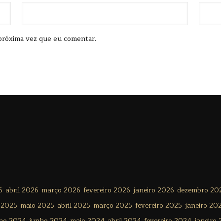
próxima vez que eu comentar.
6
abril 2026
março 2026
fevereiro 2026
janeiro 2026
dezembro 20
 2025
maio 2025
abril 2025
março 2025
fevereiro 2025
janeiro 20
lho 2024
junho 2024
maio 2024
abril 2024
fevereiro 2024
janeiro