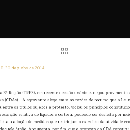
30 de junho de 2014
da 3ª Região (TRF3), em recente decisão unânime, negou provimento
tiva (CDAs). A agravante alega em suas razões de recurso que a Lei 
A entre os títulos sujeitos a protesto, violou os princípios constituci
sunção relativa de liquidez e certeza, podendo ser desfeita por meio
ícita a adoção de medidas que restrinjam o exercício da atividade e
 daquele órgão. Argumenta, por fim, que o protesto da CDA constitui