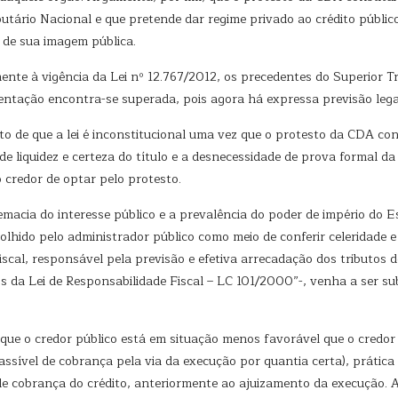
butário Nacional e que pretende dar regime privado ao crédito públi
 de sua imagem pública.
ente à vigência da Lei nº 12.767/2012, os precedentes do Superior Tr
ientação encontra-se superada, pois agora há expressa previsão lega
 de que a lei é inconstitucional uma vez que o protesto da CDA cons
a de liquidez e certeza do título e a desnecessidade de prova formal d
 credor de optar pelo protesto.
acia do interesse público e a prevalência do poder de império do Es
colhido pelo administrador público como meio de conferir celeridade e
scal, responsável pela previsão e efetiva arrecadação dos tributos 
s da Lei de Responsabilidade Fiscal – LC 101/2000”-, venha a ser sub
r que o credor público está em situação menos favorável que o credor
passível de cobrança pela via da execução por quantia certa), prátic
de cobrança do crédito, anteriormente ao ajuizamento da execução. A