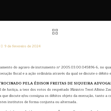
9 de fevereiro de 2024
ulgamento do agravo de instrumento nº 2005.03.00.045896-6, no qua
cução fiscal e a ação ordinária através da qual se discute o débito 
TROCINADO PELA ÉDISON FREITAS DE SIQUEIRA ADVOG
de Justiça, a teor dos votos do respeitado Ministro Teori Albino Za
 que discute e/ou consigna os débitos objeto da execução, tanto a c
tes institutos de forma conjunta ou alternada..