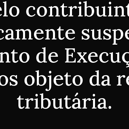
lo contribuin
camente sus
to de Execuç
os objeto da r
tributária.