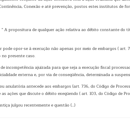
Continência, Conexão e até prevenção, postos estes institutos de fo
: ” A propositura de qualquer ação relativa ao débito constante do tít
 pode opor-se à execução não apenas por meio de embargos ( art. 7
o no presente caso.
e incompetência ajuizada para que seja a execução fiscal processad
dicialidade externa e, por via de conseqüência, determinada a suspen
anulatória antecede aos embargos (art. 736, do Código de Processo C
s ações que discute o débito exeqüendo ( art. 103, do Código de Proc
stiça julgou recentemente e questão (…)