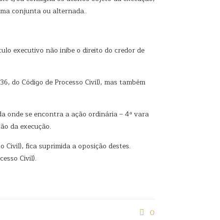
rma conjunta ou alternada..
ulo executivo não inibe o direito do credor de
36, do Código de Processo Civil), mas também
a onde se encontra a ação ordinária – 4ª vara
são da execução.
ivil), fica suprimida a oposição destes.
esso Civil).
0