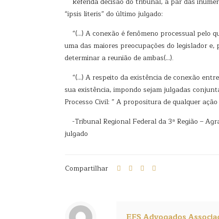
Referida decisão do tribunal, a par das inúmer
“ipsis literis” do último julgado:
“(…) A conexão é fenômeno processual pelo qual 
uma das maiores preocupações do legislador e, po
determinar a reunião de ambas(…).
“(…) A respeito da existência de conexão entre 
sua existência, impondo sejam julgadas conjunta
Processo Civil: ” A propositura de qualquer ação
-Tribunal Regional Federal da 3ª Região – Ag
julgado
Compartilhar
EFS Advogados Associa