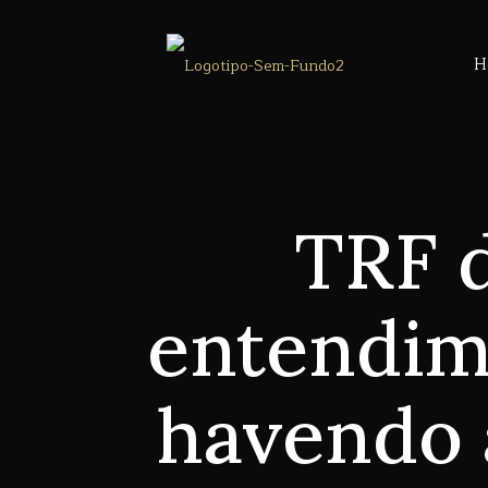
H
TRF d
entendim
havendo 