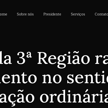
ome
Sobre nós
Presidente
Serviços
Contat
a 3ª Região ra
ento no senti
ação ordinária