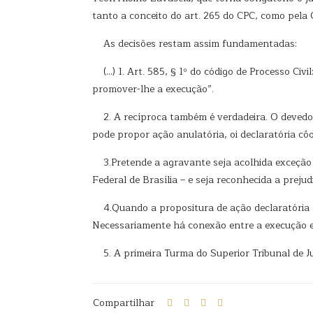
tanto a conceito do art. 265 do CPC, como pela 
As decisões restam assim fundamentadas:
(…) 1. Art. 585, § 1º do código de Processo Civil
promover-lhe a execução”.
2. A recíproca também é verdadeira. O devedor
pode propor ação anulatória, oi declaratória cô
3.Pretende a agravante seja acolhida exceção d
Federal de Brasília – e seja reconhecida a preju
4.Quando a propositura de ação declaratória ou 
Necessariamente há conexão entre a execução e a
5. A primeira Turma do Superior Tribunal de Ju
Compartilhar