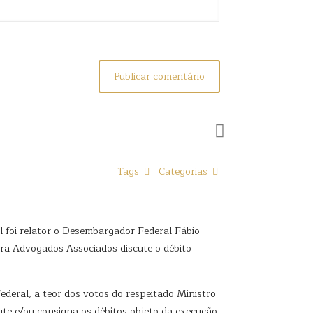
Tags
Categorias
 foi relator o Desembargador Federal Fábio
eira Advogados Associados discute o débito
eral, a teor dos votos do respeitado Ministro
ute e/ou consigna os débitos objeto da execução,