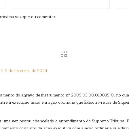
próxima vez que eu comentar.
9 de fevereiro de 2024
lgamento do agravo de instrumento nº 2005.03.00.019035-0, no qual
tre a execução fiscal e a ação ordinária que Édison Freitas de Siqu
ma vez restou chancelado o entendimento do Supremo Tribunal Fed
julgamento conjunto da ação executiva com a ação ordinária que disc