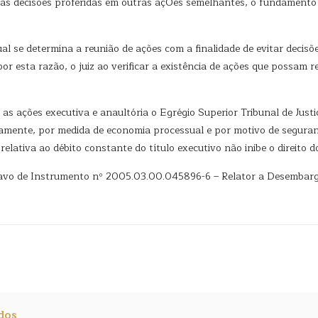
as decisões proferidas em outras açÕes semelhantes, o fundamento é 
se determina a reunião de ações com a finalidade de evitar decisões 
r esta razão, o juiz ao verificar a existência de ações que possam re
as ações executiva e anaultória o Egrégio Superior Tribunal de Justi
mente, por medida de economia processual e por motivo de segurança 
 relativa ao débito constante do título executivo não inibe o direito
ravo de Instrumento nº 2005.03.00.045896-6 – Relator a Desembar
dos