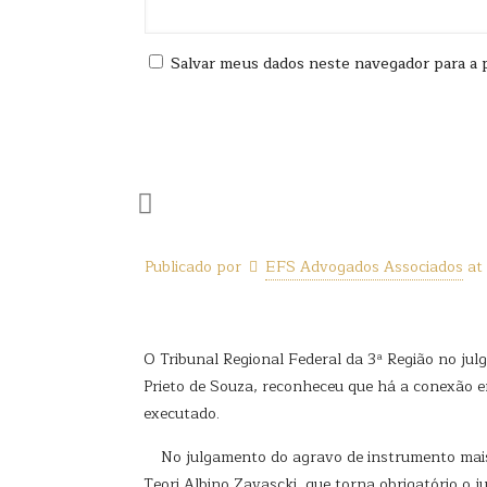
Salvar meus dados neste navegador para a 
Publicado por
EFS Advogados Associados
at
O Tribunal Regional Federal da 3ª Região no ju
Prieto de Souza, reconheceu que há a conexão en
executado.
No julgamento do agravo de instrumento mais u
Teori Albino Zavascki, que torna obrigatório o 