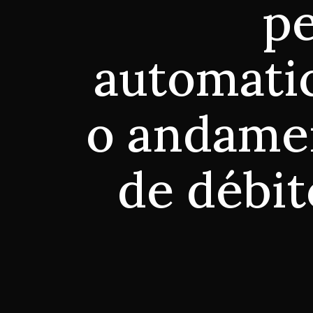
pe
automati
o andamen
de débit