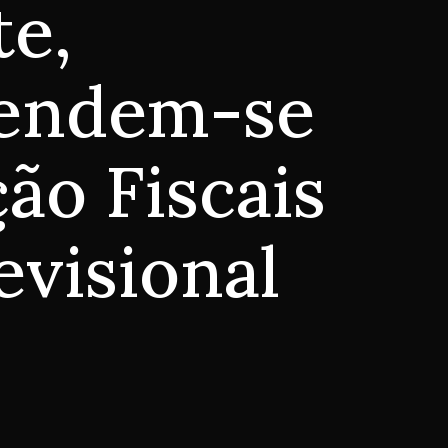
te,
pendem-se
ão Fiscais
evisional