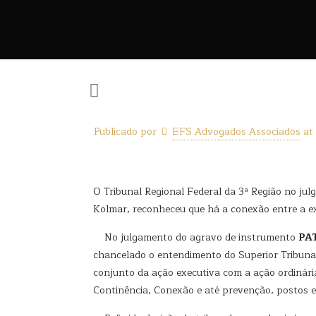
Publicado por
EFS Advogados Associados
at
O Tribunal Regional Federal da 3ª Região no j
Kolmar, reconheceu que há a conexão entre a exe
No julgamento do agravo de instrumento
PA
chancelado o entendimento do Superior Tribunal 
conjunto da ação executiva com a ação ordinária
Continência, Conexão e até prevenção, postos es