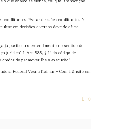
o que abaixo se elenca, tal qual transcrição
conflitantes. Evitar decisões conflitantes é
sultar em decisões diversas deve de ofício
ça já pacificou o entendimento no sentido de
jurídica” 1. Art. 585, § 1º do código de
 do credor de promover-lhe a execução”.
gadora Federal Vesna Kolmar – Com trânsito em
0