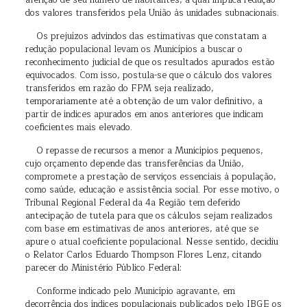
aferição de seu número de habitantes, a qual implica redução
dos valores transferidos pela União às unidades subnacionais.
Os prejuízos advindos das estimativas que constatam a
redução populacional levam os Municípios a buscar o
reconhecimento judicial de que os resultados apurados estão
equivocados. Com isso, postula-se que o cálculo dos valores
transferidos em razão do FPM seja realizado,
temporariamente até a obtenção de um valor definitivo, a
partir de índices apurados em anos anteriores que indicam
coeficientes mais elevado.
O repasse de recursos a menor a Municípios pequenos,
cujo orçamento depende das transferências da União,
compromete a prestação de serviços essenciais à população,
como saúde, educação e assistência social. Por esse motivo, o
Tribunal Regional Federal da 4a Região tem deferido
antecipação de tutela para que os cálculos sejam realizados
com base em estimativas de anos anteriores, até que se
apure o atual coeficiente populacional. Nesse sentido, decidiu
o Relator Carlos Eduardo Thompson Flores Lenz, citando
parecer do Ministério Público Federal:
Conforme indicado pelo Município agravante, em
decorrência dos índices populacionais publicados pelo IBGE os