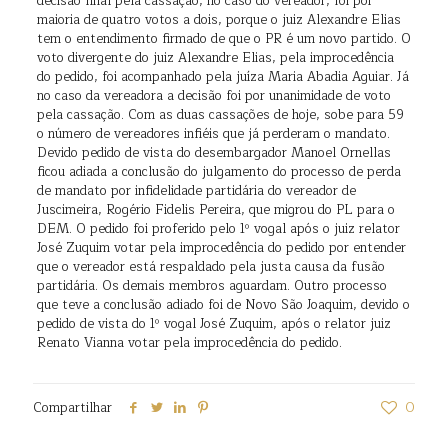
decisão final pela cassação, no caso do vereador, foi por
maioria de quatro votos a dois, porque o juiz Alexandre Elias
tem o entendimento firmado de que o PR é um novo partido. O
voto divergente do juiz Alexandre Elias, pela improcedência
do pedido, foi acompanhado pela juíza Maria Abadia Aguiar. Já
no caso da vereadora a decisão foi por unanimidade de voto
pela cassação. Com as duas cassações de hoje, sobe para 59
o número de vereadores infiéis que já perderam o mandato.
Devido pedido de vista do desembargador Manoel Ornellas
ficou adiada a conclusão do julgamento do processo de perda
de mandato por infidelidade partidária do vereador de
Juscimeira, Rogério Fidelis Pereira, que migrou do PL para o
DEM. O pedido foi proferido pelo 1º vogal após o juiz relator
José Zuquim votar pela improcedência do pedido por entender
que o vereador está respaldado pela justa causa da fusão
partidária. Os demais membros aguardam. Outro processo
que teve a conclusão adiado foi de Novo São Joaquim, devido o
pedido de vista do 1º vogal José Zuquim, após o relator juiz
Renato Vianna votar pela improcedência do pedido.
Compartilhar
0