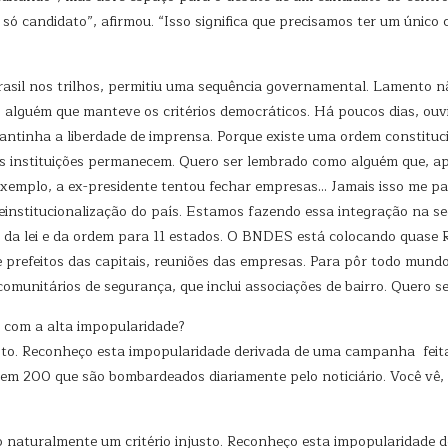
ó candidato”, afirmou. “Isso significa que precisamos ter um único c
asil nos trilhos, permitiu uma sequência governamental. Lamento n
alguém que manteve os critérios democráticos. Há poucos dias, ouvi
antinha a liberdade de imprensa. Porque existe uma ordem constituci
 as instituições permanecem. Quero ser lembrado como alguém que, 
xemplo, a ex-presidente tentou fechar empresas… Jamais isso me pa
reinstitucionalização do país. Estamos fazendo essa integração na s
a da lei e da ordem para 11 estados. O BNDES está colocando quase 
e prefeitos das capitais, reuniões das empresas. Para pôr todo mun
 comunitários de segurança, que inclui associações de bairro. Quero s
 com a alta impopularidade?
sto. Reconheço esta impopularidade derivada de uma campanha feita 
m 200 que são bombardeados diariamente pelo noticiário. Você vê, n
 naturalmente um critério injusto. Reconheço esta impopularidade 