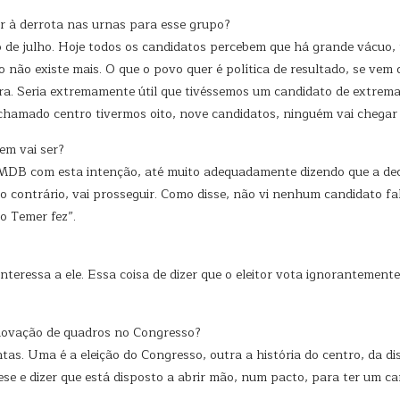
ar à derrota nas urnas para esse grupo?
o de julho. Hoje todos os candidatos percebem que há grande vácuo
so não existe mais. O que o povo quer é política de resultado, se vem 
a. Seria extremamente útil que tivéssemos um candidato de extrema e
 chamado centro tivermos oito, nove candidatos, ninguém vai chegar 
em vai ser?
o MDB com esta intenção, até muito adequadamente dizendo que a dec
lo contrário, vai prosseguir. Como disse, não vi nenhum candidato fa
 o Temer fez”.
 interessa a ele. Essa coisa de dizer que o eleitor vota ignorantement
enovação de quadros no Congresso?
ntas. Uma é a eleição do Congresso, outra a história do centro, da d
se e dizer que está disposto a abrir mão, num pacto, para ter um ca