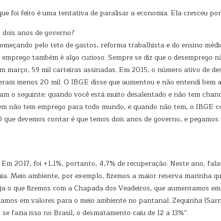
ue foi feito é uma tentativa de paralisar a economia. Ela cresceu po
 dois anos de governo?
Começando pelo teto de gastos, reforma trabalhista e do ensino médi
do emprego também é algo curioso. Sempre se diz que o desemprego nã
, em março, 59 mil carteiras assinadas. Em 2015, o número ativo de d
eram menos 20 mil. O IBGE disse que aumentou e não entendi bem aq
aram o seguinte: quando você está muito desalentado e não tem cha
bém não tem emprego para todo mundo, e quando não tem, o IBGE co
O que devemos contar é que temos dois anos de governo, e pegamos
 Em 2017, foi +1,1%, portanto, 4,7% de recuperação. Neste ano, fal
mia. Meio ambiente, por exemplo, fizemos a maior reserva marinha q
eja o que fizemos com a Chapada dos Veadeiros, que aumentamos em
mamos em valores para o meio ambiente no pantanal. Zequinha (Sarn
 se fazia isso no Brasil, o desmatamento caiu de 12 a 13%”.