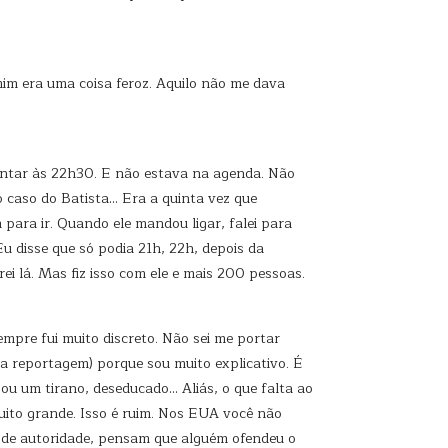
im era uma coisa feroz. Aquilo não me dava
 jantar às 22h30. E não estava na agenda. Não
 caso do Batista… Era a quinta vez que
para ir. Quando ele mandou ligar, falei para
u disse que só podia 21h, 22h, depois da
i lá. Mas fiz isso com ele e mais 200 pessoas.
empre fui muito discreto. Não sei me portar
ma reportagem) porque sou muito explicativo. É
u um tirano, deseducado… Aliás, o que falta ao
 muito grande. Isso é ruim. Nos EUA você não
 de autoridade, pensam que alguém ofendeu o