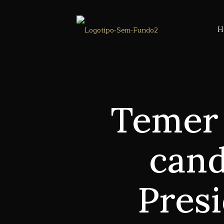
H
Temer 
cand
Presi