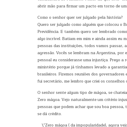
abrir mão para firmar um pacto em torno de um s
Como o senhor quer ser julgado pela história?
Quero ser julgado como alguém que colocou o Br
Previdência. E também quero ser lembrado como 
algo incrível. Batiam em mim e ainda assim eu m
pessoas das instituições, todos vamos passar,
agressão. Vocês se lembram na Argentina, por e
pessoal eu considerasse uma injustiça. Prego a 
ministério porque já tínhamos levado a garanti
brasileiros. Fizemos reuniões dos governadores 
fui secretário, me lembro que criei os conselhos
O senhor sente algum tipo de mágoa, se chateia
Zero mágoa. Vejo naturalmente um critério inju
pessoas que podem achar que sou boa pessoa, te
se dá crédito.
\”Zero mágoa ( da impopularidade), agora vejo