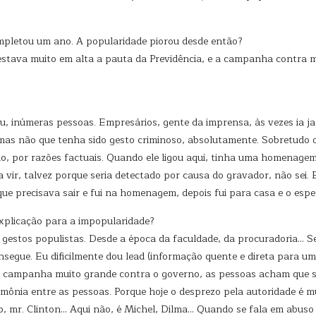
ompletou um ano. A popularidade piorou desde então?
estava muito em alta a pauta da Previdência, e a campanha contra m
uru, inúmeras pessoas. Empresários, gente da imprensa, às vezes ia
mas não que tenha sido gesto criminoso, absolutamente. Sobretudo o
o, por razões factuais. Quando ele ligou aqui, tinha uma homenagem 
r, talvez porque seria detectado por causa do gravador, não sei. E
e precisava sair e fui na homenagem, depois fui para casa e o espere
 explicação para a impopularidade?
e gestos populistas. Desde a época da faculdade, da procuradoria… S
nsegue. Eu dificilmente dou lead (informação quente e direta para u
 campanha muito grande contra o governo, as pessoas acham que so
cerimônia entre as pessoas. Porque hoje o desprezo pela autoridade é
, mr. Clinton… Aqui não, é Michel, Dilma… Quando se fala em abuso