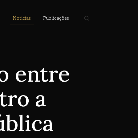
o
Notícias
Publicações
o entre
tro a
ública