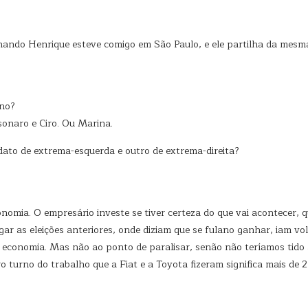
rnando Henrique esteve comigo em São Paulo, e ele partilha da mesma t
rno?
sonaro e Ciro. Ou Marina.
dato de extrema-esquerda e outro de extrema-direita?
economia. O empresário investe se tiver certeza do que vai acontecer
r as eleições anteriores, onde diziam que se fulano ganhar, iam vol
a a economia. Mas não ao ponto de paralisar, senão não teríamos t
o turno do trabalho que a Fiat e a Toyota fizeram significa mais de