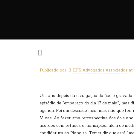
Publicado por
EFS Advogados Associados
at
Um ano depois da divulgação do áudio gravado 
episódio de “embaraço do dia 17 de maio”, mas di
agenda. Foi um descuido meu, mas não que tenha
Minas. Ao fazer uma retrospectiva dos dois an
acordos com estados e municípios, além de medi
candidatura ao Planalto, Temer diz que está “m