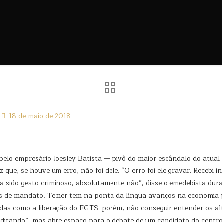
18 de maio de 2018
pelo empresário Joesley Batista — pivô do maior escândalo do atua
z que, se houve um erro, não foi dele. “O erro foi ele gravar. Receb
 sido gesto criminoso, absolutamente não”, disse o emedebista dura
os de mandato, Temer tem na ponta da língua avanços na economia 
das como a liberação do FGTS. porém, não conseguir entender os alt
editando”, mas abre espaço para o debate de um candidato do centro