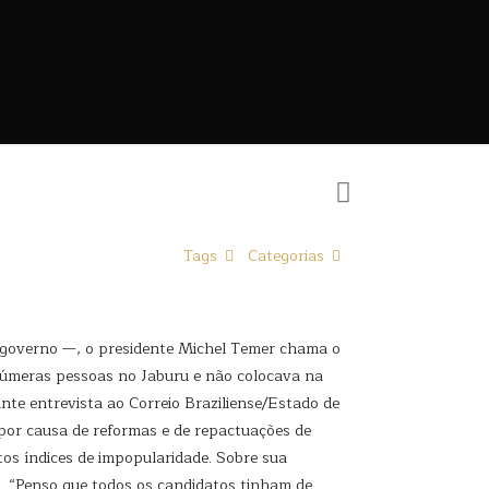
Tags
Categorias
l governo —, o presidente Michel Temer chama o
i inúmeras pessoas no Jaburu e não colocava na
nte entrevista ao Correio Braziliense/Estado de
por causa de reformas e de repactuações de
os índices de impopularidade. Sobre sua
. “Penso que todos os candidatos tinham de