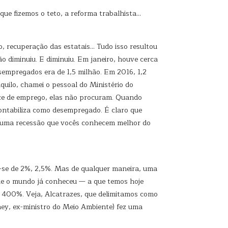
rque fizemos o teto, a reforma trabalhista…
o, recuperação das estatais… Tudo isso resultou
o diminuiu. E diminuiu. Em janeiro, houve cerca
esempregados era de 1,5 milhão. Em 2016, 1,2
uilo, chamei o pessoal do Ministério do
nce de emprego, elas não procuram. Quando
ntabiliza como desempregado. É claro que
 uma recessão que vocês conhecem melhor do
a-se de 2%, 2,5%. Mas de qualquer maneira, uma
ue o mundo já conheceu — a que temos hoje
 400%. Veja, Alcatrazes, que delimitamos como
ey, ex-ministro do Meio Ambiente) fez uma