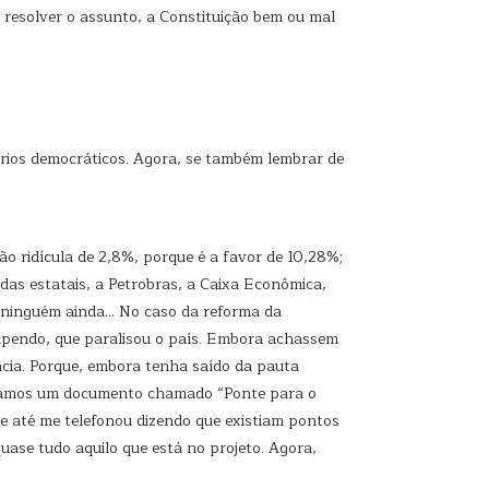
e resolver o assunto, a Constituição bem ou mal
érios democráticos. Agora, se também lembrar de
ção ridícula de 2,8%, porque é a favor de 10,28%;
das estatais, a Petrobras, a Caixa Econômica,
vi ninguém ainda… No caso da reforma da
tupendo, que paralisou o país. Embora achassem
ncia. Porque, embora tenha saído da pauta
rmulamos um documento chamado “Ponte para o
 e até me telefonou dizendo que existiam pontos
ase tudo aquilo que está no projeto. Agora,