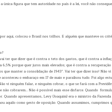
a única figura que tem autoridade no país é a lei, você não consegu
 aqui, colocou o Brasil nos trilhos. E alguém que manteve os crit
o?
i ter que dizer que é contra o teto dos gastos, que é contra a infla
a 6,5% porque quer juros mais elevados; que é contra a recuperação 
s que manter a consolidação de 1943”. Vai ter que dizer isso! Não 
 aconteceu o embaraço em 17 de maio e paralisou tudo. Foi algo es
Não vi ninguém falar, e ninguém cobrar, o que se fará com a Previdê
irá se não cobrarem… Não é possível mais esse disfarce. Quando fo
ior. Quando apresentamos, Levy (Joaquim) era o ministro da Fazenda
mou aquilo como gesto de oposição. Quando assumimos, cumprimos qu