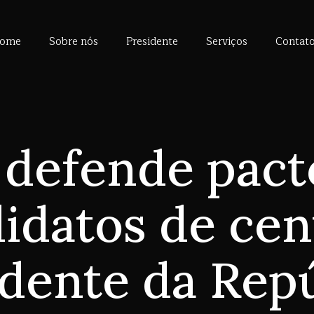
ome
Sobre nós
Presidente
Serviços
Contat
defende pact
idatos de cen
dente da Rep