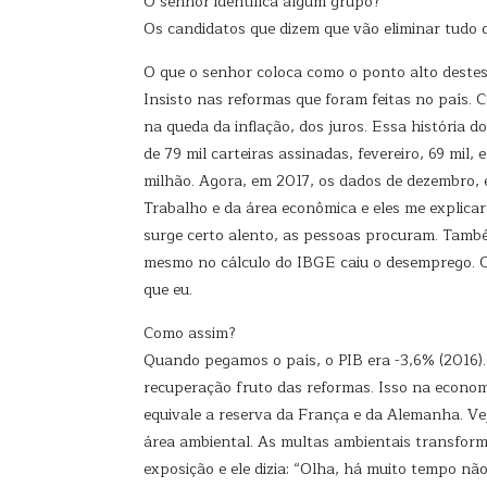
O senhor identifica algum grupo?
Os candidatos que dizem que vão eliminar tudo q
O que o senhor coloca como o ponto alto destes
Insisto nas reformas que foram feitas no país. 
na queda da inflação, dos juros. Essa história 
de 79 mil carteiras assinadas, fevereiro, 69 mil
milhão. Agora, em 2017, os dados de dezembro, 
Trabalho e da área econômica e eles me explic
surge certo alento, as pessoas procuram. Tam
mesmo no cálculo do IBGE caiu o desemprego. 
que eu.
Como assim?
Quando pegamos o país, o PIB era -3,6% (2016).
recuperação fruto das reformas. Isso na econo
equivale a reserva da França e da Alemanha. V
área ambiental. As multas ambientais transfor
exposição e ele dizia: “Olha, há muito tempo não