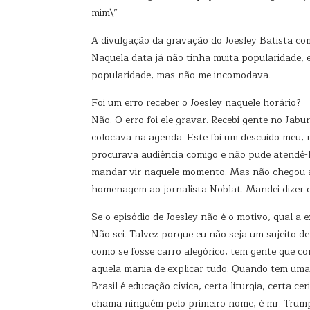
mim\”
A divulgação da gravação do Joesley Batista c
Naquela data já não tinha muita popularidade, 
popularidade, mas não me incomodava.
Foi um erro receber o Joesley naquele horário?
Não. O erro foi ele gravar. Recebi gente no Jab
colocava na agenda. Este foi um descuido meu, 
procurava audiência comigo e não pude atendê-l
mandar vir naquele momento. Mas não chegou a vi
homenagem ao jornalista Noblat. Mandei dizer qu
Se o episódio de Joesley não é o motivo, qual a
Não sei. Talvez porque eu não seja um sujeito d
como se fosse carro alegórico, tem gente que co
aquela mania de explicar tudo. Quando tem uma
Brasil é educação cívica, certa liturgia, certa 
chama ninguém pelo primeiro nome, é mr. Trump