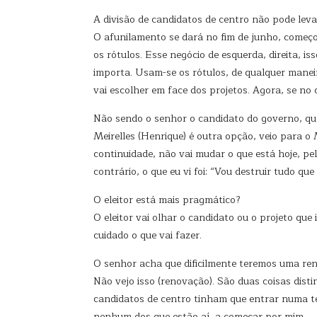
A divisão de candidatos de centro não pode lev
O afunilamento se dará no fim de junho, começ
os rótulos. Esse negócio de esquerda, direita, is
importa. Usam-se os rótulos, de qualquer maneir
vai escolher em face dos projetos. Agora, se no
Não sendo o senhor o candidato do governo, qu
Meirelles (Henrique) é outra opção, veio para 
continuidade, não vai mudar o que está hoje, pe
contrário, o que eu vi foi: “Vou destruir tudo que
O eleitor está mais pragmático?
O eleitor vai olhar o candidato ou o projeto que
cuidado o que vai fazer.
O senhor acha que dificilmente teremos uma r
Não vejo isso (renovação). São duas coisas disti
candidatos de centro tinham que entrar numa te
nenhum dos que estão aí, a começar por mim.