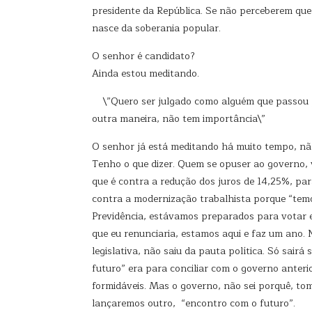
presidente da República. Se não perceberem que 
nasce da soberania popular.
O senhor é candidato?
Ainda estou meditando.
\”Quero ser julgado como alguém que passou por
outra maneira, não tem importância\”
O senhor já está meditando há muito tempo, nã
Tenho o que dizer. Quem se opuser ao governo, va
que é contra a redução dos juros de 14,25%, par
contra a modernização trabalhista porque “temo
Previdência, estávamos preparados para votar e
que eu renunciaria, estamos aqui e faz um ano. 
legislativa, não saiu da pauta política. Só sa
futuro” era para conciliar com o governo anter
formidáveis. Mas o governo, não sei porquê, to
lançaremos outro, “encontro com o futuro”.