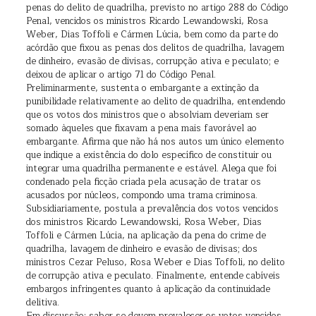
penas do delito de quadrilha, previsto no artigo 288 do Código
Penal, vencidos os ministros Ricardo Lewandowski, Rosa
Weber, Dias Toffoli e Cármen Lúcia, bem como da parte do
acórdão que fixou as penas dos delitos de quadrilha, lavagem
de dinheiro, evasão de divisas, corrupção ativa e peculato; e
deixou de aplicar o artigo 71 do Código Penal.
Preliminarmente, sustenta o embargante a extinção da
punibilidade relativamente ao delito de quadrilha, entendendo
que os votos dos ministros que o absolviam deveriam ser
somado àqueles que fixavam a pena mais favorável ao
embargante. Afirma que não há nos autos um único elemento
que indique a existência do dolo específico de constituir ou
integrar uma quadrilha permanente e estável. Alega que foi
condenado pela ficção criada pela acusação de tratar os
acusados por núcleos, compondo uma trama criminosa.
Subsidiariamente, postula a prevalência dos votos vencidos
dos ministros Ricardo Lewandowski, Rosa Weber, Dias
Toffoli e Cármen Lúcia, na aplicação da pena do crime de
quadrilha, lavagem de dinheiro e evasão de divisas; dos
ministros Cezar Peluso, Rosa Weber e Dias Toffoli, no delito
de corrupção ativa e peculato. Finalmente, entende cabíveis
embargos infringentes quanto à aplicação da continuidade
delitiva.