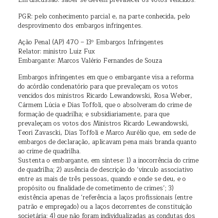
Em discussão: saber se devem prevalecer os votos vencidos.
PGR: pelo conhecimento parcial e, na parte conhecida, pelo
desprovimento dos embargos infringentes.
Ação Penal (AP) 470 – 13º Embargos Infringentes
Relator: ministro Luiz Fux
Embargante: Marcos Valério Fernandes de Souza
Embargos infringentes em que o embargante visa a reforma
do acórdão condenatório para que prevaleçam os votos
vencidos dos ministros Ricardo Lewandowski, Rosa Weber,
Cármem Lúcia e Dias Toffoli, que o absolveram do crime de
formação de quadrilha; e subsidiariamente, para que
prevaleçam os votos dos Ministros Ricardo Lewandowski,
Teori Zavascki, Dias Toffoli e Marco Aurélio que, em sede de
embargos de declaração, aplicavam pena mais branda quanto
ao crime de quadrilha.
Sustenta o embargante, em síntese: 1) a inocorrência do crime
de quadrilha; 2) ausência de descrição do ‘vínculo associativo
entre as mais de três pessoas, quando e onde se deu, e o
propósito ou finalidade de cometimento de crimes’; 3)
existência apenas de ‘referência a laços profissionais (entre
patrão e empregado) ou a laços decorrentes de constituição
societária; 4) que não foram individualizadas as condutas dos