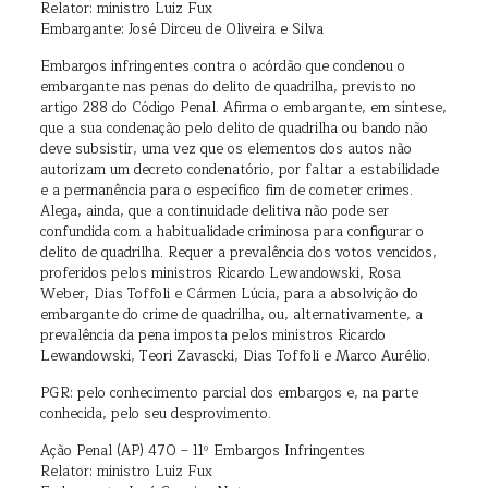
Relator: ministro Luiz Fux
Embargante: José Dirceu de Oliveira e Silva
Embargos infringentes contra o acórdão que condenou o
embargante nas penas do delito de quadrilha, previsto no
artigo 288 do Código Penal. Afirma o embargante, em síntese,
que a sua condenação pelo delito de quadrilha ou bando não
deve subsistir, uma vez que os elementos dos autos não
autorizam um decreto condenatório, por faltar a estabilidade
e a permanência para o específico fim de cometer crimes.
Alega, ainda, que a continuidade delitiva não pode ser
confundida com a habitualidade criminosa para configurar o
delito de quadrilha. Requer a prevalência dos votos vencidos,
proferidos pelos ministros Ricardo Lewandowski, Rosa
Weber, Dias Toffoli e Cármen Lúcia, para a absolvição do
embargante do crime de quadrilha, ou, alternativamente, a
prevalência da pena imposta pelos ministros Ricardo
Lewandowski, Teori Zavascki, Dias Toffoli e Marco Aurélio.
PGR: pelo conhecimento parcial dos embargos e, na parte
conhecida, pelo seu desprovimento.
Ação Penal (AP) 470 – 11º Embargos Infringentes
Relator: ministro Luiz Fux