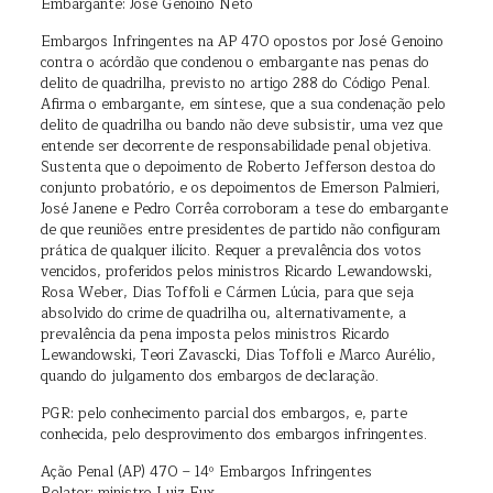
Embargante: José Genoino Neto
Embargos Infringentes na AP 470 opostos por José Genoino
contra o acórdão que condenou o embargante nas penas do
delito de quadrilha, previsto no artigo 288 do Código Penal.
Afirma o embargante, em síntese, que a sua condenação pelo
delito de quadrilha ou bando não deve subsistir, uma vez que
entende ser decorrente de responsabilidade penal objetiva.
Sustenta que o depoimento de Roberto Jefferson destoa do
conjunto probatório, e os depoimentos de Emerson Palmieri,
José Janene e Pedro Corrêa corroboram a tese do embargante
de que reuniões entre presidentes de partido não configuram
prática de qualquer ilícito. Requer a prevalência dos votos
vencidos, proferidos pelos ministros Ricardo Lewandowski,
Rosa Weber, Dias Toffoli e Cármen Lúcia, para que seja
absolvido do crime de quadrilha ou, alternativamente, a
prevalência da pena imposta pelos ministros Ricardo
Lewandowski, Teori Zavascki, Dias Toffoli e Marco Aurélio,
quando do julgamento dos embargos de declaração.
PGR: pelo conhecimento parcial dos embargos, e, parte
conhecida, pelo desprovimento dos embargos infringentes.
Ação Penal (AP) 470 – 14º Embargos Infringentes