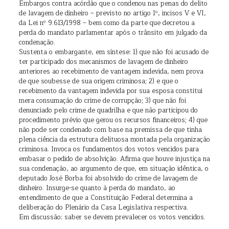
Embargos contra acórdão que o condenou nas penas do delito
de lavagem de dinheiro – previsto no artigo 1º, incisos V e VI,
da Lei nº 9.613/1998 – bem como da parte que decretou a
perda do mandato parlamentar após o trânsito em julgado da
condenação.
Sustenta o embargante, em síntese: 1) que não foi acusado de
ter participado dos mecanismos de lavagem de dinheiro
anteriores ao recebimento de vantagem indevida, nem prova
de que soubesse de sua origem criminosa; 2) e que o
recebimento da vantagem indevida por sua esposa constitui
mera consumação do crime de corrupção; 3) que não foi
denunciado pelo crime de quadrilha e que não participou do
procedimento prévio que gerou os recursos financeiros; 4) que
não pode ser condenado com base na premissa de que tinha
plena ciência da estrutura delituosa montada pela organização
criminosa. Invoca os fundamentos dos votos vencidos para
embasar o pedido de absolvição. Afirma que houve injustiça na
sua condenação, ao argumento de que, em situação idêntica, o
deputado José Borba foi absolvido do crime de lavagem de
dinheiro. Insurge-se quanto à perda do mandato, ao
entendimento de que a Constituição Federal determina a
deliberação do Plenário da Casa Legislativa respectiva.
Em discussão: saber se devem prevalecer os votos vencidos.