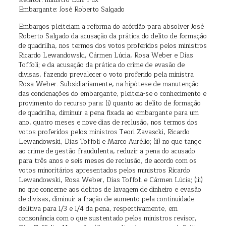
Relator: ministro Luiz Fux
Embargante: José Roberto Salgado
Embargos pleiteiam a reforma do acórdão para absolver José
Roberto Salgado da acusação da prática do delito de formação
de quadrilha, nos termos dos votos proferidos pelos ministros
Ricardo Lewandowski, Cármen Lúcia, Rosa Weber e Dias
Toffoli; e da acusação da prática do crime de evasão de
divisas, fazendo prevalecer o voto proferido pela ministra
Rosa Weber. Subsidiariamente, na hipótese de manutenção
das condenações do embargante, pleiteia-se o conhecimento e
provimento do recurso para: (i) quanto ao delito de formação
de quadrilha, diminuir a pena fixada ao embargante para um
ano, quatro meses e nove dias de reclusão, nos termos dos
votos proferidos pelos ministros Teori Zavascki, Ricardo
Lewandowski, Dias Toffoli e Marco Aurélio; (ii) no que tange
ao crime de gestão fraudulenta, reduzir a pena do acusado
para três anos e seis meses de reclusão, de acordo com os
votos minoritários apresentados pelos ministros Ricardo
Lewandowski, Rosa Weber, Dias Toffoli e Cármen Lúcia; (iii)
no que concerne aos delitos de lavagem de dinheiro e evasão
de divisas, diminuir a fração de aumento pela continuidade
delitiva para 1/3 e 1/4 da pena, respectivamente, em
consonância com o que sustentado pelos ministros revisor,