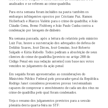
analisados e se referem ao crime quadrilha.
Para esta semana foram incluídos na pauta também os
embargos infringentes opostos por Cristiano Paz, Ramon
Hollerbach e Marcos Valério para o crime de quadrilha; e João
Cláudio Genu, Breno Fishberg e João Paulo Cunha contra a
condenação por lavagem de dinheiro.
Na semana passada, após a leitura do relatório pelo ministro
Luiz Fux, houve a sustentação dos advogados de defesa de
Delúbio Soares, José Dirceu, José Genoino, José Roberto
Salgado e Kátia Rabello. Todos pediram a absolvição de seus
clientes do crime de quadrilha [previsto no artigo 288 do
Código Penal em sua redação anterior] com base nos votos
vencidos no julgamento da ação penal.
Em seguida foram apresentadas as considerações do
Ministério Público Federal pelo procurador-geral da República.
Rodrigo Janot considerou presentes provas testemunhais
capazes de comprovar o envolvimento de cada um dos réus no
crime de quadrilha pelo qual foram condenados.
Veja o resumo dos julgamentos previstos para a sessão
plenária desta quarta-feira no STF: