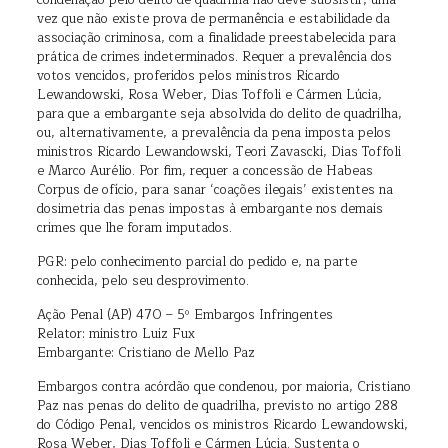
condenação pelo delito de quadrilha não deve subsistir, uma
vez que não existe prova de permanência e estabilidade da
associação criminosa, com a finalidade preestabelecida para
prática de crimes indeterminados. Requer a prevalência dos
votos vencidos, proferidos pelos ministros Ricardo
Lewandowski, Rosa Weber, Dias Toffoli e Cármen Lúcia,
para que a embargante seja absolvida do delito de quadrilha,
ou, alternativamente, a prevalência da pena imposta pelos
ministros Ricardo Lewandowski, Teori Zavascki, Dias Toffoli
e Marco Aurélio. Por fim, requer a concessão de Habeas
Corpus de ofício, para sanar ‘coações ilegais’ existentes na
dosimetria das penas impostas à embargante nos demais
crimes que lhe foram imputados.
PGR: pelo conhecimento parcial do pedido e, na parte
conhecida, pelo seu desprovimento.
Ação Penal (AP) 470 – 5º Embargos Infringentes
Relator: ministro Luiz Fux
Embargante: Cristiano de Mello Paz
Embargos contra acórdão que condenou, por maioria, Cristiano
Paz nas penas do delito de quadrilha, previsto no artigo 288
do Código Penal, vencidos os ministros Ricardo Lewandowski,
Rosa Weber, Dias Toffoli e Cármen Lúcia. Sustenta o