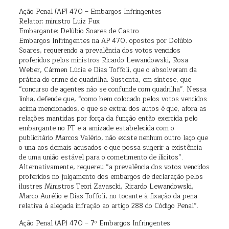
Ação Penal (AP) 470 – Embargos Infringentes
Relator: ministro Luiz Fux
Embargante: Delúbio Soares de Castro
Embargos Infringentes na AP 470, opostos por Delúbio
Soares, requerendo a prevalência dos votos vencidos
proferidos pelos ministros Ricardo Lewandowski, Rosa
Weber, Cármen Lúcia e Dias Toffoli, que o absolveram da
prática do crime de quadrilha. Sustenta, em síntese, que
“concurso de agentes não se confunde com quadrilha”. Nessa
linha, defende que, “como bem colocado pelos votos vencidos
acima mencionados, o que se extrai dos autos é que, afora as
relações mantidas por força da função então exercida pelo
embargante no PT e a amizade estabelecida com o
publicitário Marcos Valério, não existe nenhum outro laço que
o una aos demais acusados e que possa sugerir a existência
de uma união estável para o cometimento de ilícitos”.
Alternativamente, requereu “a prevalência dos votos vencidos
proferidos no julgamento dos embargos de declaração pelos
ilustres Ministros Teori Zavascki, Ricardo Lewandowski,
Marco Aurélio e Dias Toffoli, no tocante à fixação da pena
relativa à alegada infração ao artigo 288 do Código Penal”.
Ação Penal (AP) 470 – 7º Embargos Infringentes