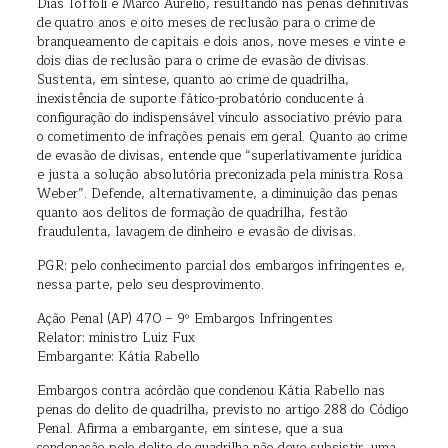
Dias Toffoli e Marco Aurélio, resultando nas penas definitivas
de quatro anos e oito meses de reclusão para o crime de
branqueamento de capitais e dois anos, nove meses e vinte e
dois dias de reclusão para o crime de evasão de divisas.
Sustenta, em síntese, quanto ao crime de quadrilha,
inexistência de suporte fático-probatório conducente à
configuração do indispensável vínculo associativo prévio para
o cometimento de infrações penais em geral. Quanto ao crime
de evasão de divisas, entende que “superlativamente jurídica
e justa a solução absolutória preconizada pela ministra Rosa
Weber”. Defende, alternativamente, a diminuição das penas
quanto aos delitos de formação de quadrilha, festão
fraudulenta, lavagem de dinheiro e evasão de divisas.
PGR: pelo conhecimento parcial dos embargos infringentes e,
nessa parte, pelo seu desprovimento.
Ação Penal (AP) 470 – 9º Embargos Infringentes
Relator: ministro Luiz Fux
Embargante: Kátia Rabello
Embargos contra acórdão que condenou Kátia Rabello nas
penas do delito de quadrilha, previsto no artigo 288 do Código
Penal. Afirma a embargante, em síntese, que a sua