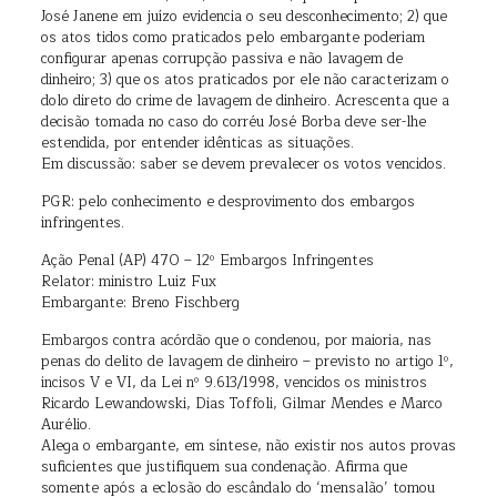
José Janene em juízo evidencia o seu desconhecimento; 2) que
os atos tidos como praticados pelo embargante poderiam
configurar apenas corrupção passiva e não lavagem de
dinheiro; 3) que os atos praticados por ele não caracterizam o
dolo direto do crime de lavagem de dinheiro. Acrescenta que a
decisão tomada no caso do corréu José Borba deve ser-lhe
estendida, por entender idênticas as situações.
Em discussão: saber se devem prevalecer os votos vencidos.
PGR: pelo conhecimento e desprovimento dos embargos
infringentes.
Ação Penal (AP) 470 – 12º Embargos Infringentes
Relator: ministro Luiz Fux
Embargante: Breno Fischberg
Embargos contra acórdão que o condenou, por maioria, nas
penas do delito de lavagem de dinheiro – previsto no artigo 1º,
incisos V e VI, da Lei nº 9.613/1998, vencidos os ministros
Ricardo Lewandowski, Dias Toffoli, Gilmar Mendes e Marco
Aurélio.
Alega o embargante, em síntese, não existir nos autos provas
suficientes que justifiquem sua condenação. Afirma que
somente após a eclosão do escândalo do ‘mensalão’ tomou