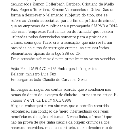
denunciados Ramon Hollerbach Cardoso, Cristiano de Mello
Paz, Rogério Tolentino, Simone Vasconcelos e Geiza Dias de
forma a descrever o ‘elemento subjetivo do tipo, que se
refere ao vínculo associativo para o fim da prática de crimes’;
que as empresas de publicidade e propaganda SMP&B e DNA
não eram ‘empresas fantasmas ou de fachada’ que fossem
utilizadas pelos denunciados somente para a prática de
crimes, como quer fazer crer a acusação; que não restaram
provadas no curso da instrução criminal as circunstâncias
elementares típicas do artigo 288 do CP.
Em discussão: saber se devem prevalecer os votos vencidos.
Ação Penal (AP) 470 – 16º Embargos Infringentes
Relator: ministro Luiz Fux
Embargante: João Cláudio de Carvalho Genu
Embargos infringentes contra acórdão que o condenou nas
penas do delito de lavagem de dinheiro – previsto no artigo 1º,
incisos V e VI, da Lei nº 9.613/1998.
Alega o embargante, em síntese, que o acórdão recorrido
reconheceu sua condição de ‘mero intermediário dos reais
beneficiários da ação delituosa’. Nessa linha, afirma: 1) que
não há prova de que tinha ciência da origem criminosa dos
recursos recebidos, mas, ao contrário, que o depoimento de