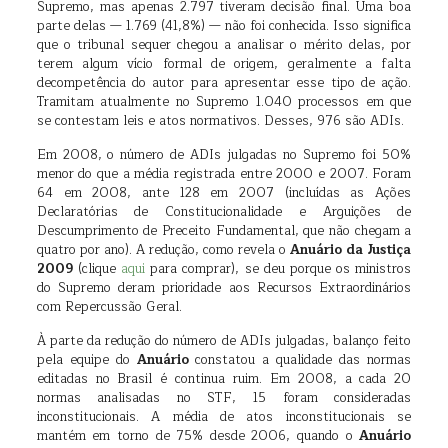
Supremo, mas apenas 2.797 tiveram decisão final. Uma boa
parte delas — 1.769 (41,8%) — não foi conhecida. Isso significa
que o tribunal sequer chegou a analisar o mérito delas, por
terem algum vício formal de origem, geralmente a falta
decompetência do autor para apresentar esse tipo de ação.
Tramitam atualmente no Supremo 1.040 processos em que
se contestam leis e atos normativos. Desses, 976 são ADIs.
Em 2008, o número de ADIs julgadas no Supremo foi 50%
menor do que a média registrada entre 2000 e 2007. Foram
64 em 2008, ante 128 em 2007 (incluídas as Ações
Declaratórias de Constitucionalidade e Arguições de
Descumprimento de Preceito Fundamental, que não chegam a
quatro por ano). A redução, como revela o
Anuário da Justiça
2009
(clique
aqui
para comprar), se deu porque os ministros
do Supremo deram prioridade aos Recursos Extraordinários
com Repercussão Geral.
À parte da redução do número de ADIs julgadas, balanço feito
pela equipe do
Anuário
constatou a qualidade das normas
editadas no Brasil é continua ruim. Em 2008, a cada 20
normas analisadas no STF, 15 foram consideradas
inconstitucionais. A média de atos inconstitucionais se
mantém em torno de 75% desde 2006, quando o
Anuário