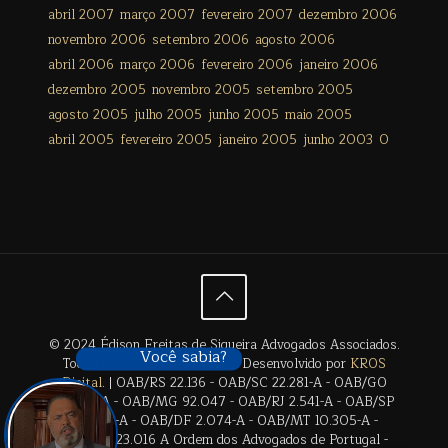
abril 2007
março 2007
fevereiro 2007
dezembro 2006
novembro 2006
setembro 2006
agosto 2006
abril 2006
março 2006
fevereiro 2006
janeiro 2006
dezembro 2005
novembro 2005
setembro 2005
agosto 2005
julho 2005
junho 2005
maio 2005
abril 2005
fevereiro 2005
janeiro 2005
junho 2003
0
© 2024 Édison Freitas de Siqueira Advogados Associados.
Você sabia?
Todos os direitos reservados. Desenvolvido por
KROS
Digital
. | OAB/RS 22.136 - OAB/SC 22.281-A - OAB/GO
28.659-A - OAB/MG 92.047 - OAB/RJ 2.541-A - OAB/SP
17.2838-A - OAB/DF 2.074-A - OAB/MT 10.305-A -
OAB/BA 23.016 A Ordem dos Advogados de Portugal -