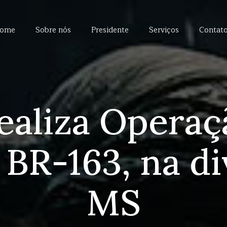
ome
Sobre nós
Presidente
Serviços
Contat
ealiza Operaç
 BR-163, na d
MS