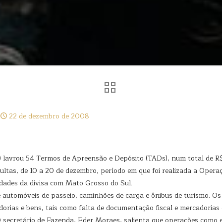
22 de dezembro de 2008
) lavrou 54 Termos de Apreensão e Depósito (TADs), num total de R
ltas, de 10 a 20 de dezembro, período em que foi realizada a Operaç
midades da divisa com Mato Grosso do Sul.
re automóveis de passeio, caminhões de carga e ônibus de turismo. O
dorias e bens, tais como falta de documentação fiscal e mercadorias
O secretário de Fazenda, Eder Moraes, salienta que operações como 