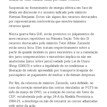
Suspensão no fornecimento de energia elétrica em face de
dívida em discussão é o assunto indicado pelo ministro
Herman Benjamin. Estes são alguns dos recursos destacados
por representarem controvérsia que envolve inúmeros
recursos iguais.
Nesta quarta-feira (24), estão previstos os julgamentos de
nove recursos repetitivos na Primeira Seção. Três dos 13
recursos destacados pelo ministro Teori Albino Zavascki
estão nessa lista. Eles tratam respectivamente sobre a
partir de quando incidem os juros moratórios e se a cumulação
dos juros compensatórios e moratórios implica ou não em
anatocismo [juros sobre juros] vedado pela Lei de Usura
(Resp 1118103) e sobre a legalidade de se condicionar a
liberação de veículo apreendido por transporte irregular de
passageiros ao pagamento de multas e de demais despesas.
Por fim, da relatoria do ministro Zavascki, será definido, no
caso da correção monetária das contas vinculadas ao FGTS no
mês de março de 1990, se a isenção de custas em favor da
CEF, estabelecida pelo artigo 24-A da Medida Provisória n.
1984-23, a desobriga ou não de ressarcir as custas adiantadas
pelo autor da ação.