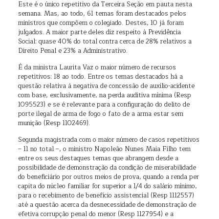
Este é o único repetitivo da Terceira Seção em pauta nesta
semana. Mas, ao todo, 61 temas foram destacados pelos
ministros que compõem o colegiado. Destes, 10 já foram
julgados. A maior parte deles diz respeito à Previdência
Social: quase 40% do total contra cerca de 28% relativos a
Direito Penal e 23% a Administrativo.
É da ministra Laurita Vaz o maior número de recursos
repetitivos: 18 ao todo. Entre os temas destacados há a
questão relativa á negativa de concessão de auxílio-acidente
com base, exclusivamente, na perda auditiva mínima (Resp
1095523) e se é relevante para a configuração do delito de
porte ilegal de arma de fogo o fato de a arma estar sem
munição (Resp 1102469).
Segunda magistrada com o maior número de casos repetitivos
– 11 no total –, o ministro Napoleão Nunes Maia Filho tem
entre os seus destaques temas que abrangem desde a
possibilidade de demonstração da condição de miserabilidade
do beneficiário por outros meios de prova, quando a renda per
capita do núcleo familiar for superior a 1/4 do salário mínimo,
para o recebimento de benefício assistencial (Resp 1112557)
até a questão acerca da desnecessidade de demonstração de
efetiva corrupção penal do menor (Resp 1127954) e a