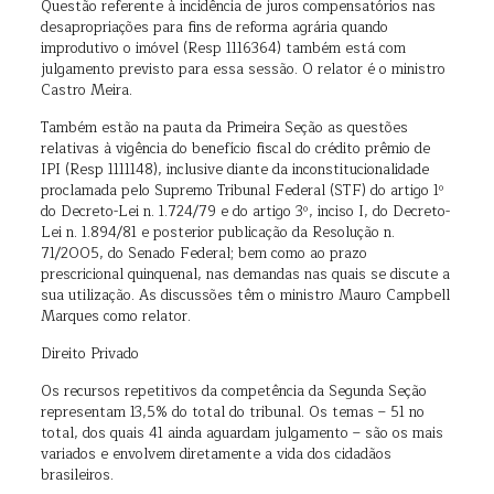
Questão referente à incidência de juros compensatórios nas
desapropriações para fins de reforma agrária quando
improdutivo o imóvel (Resp 1116364) também está com
julgamento previsto para essa sessão. O relator é o ministro
Castro Meira.
Também estão na pauta da Primeira Seção as questões
relativas à vigência do benefício fiscal do crédito prêmio de
IPI (Resp 1111148), inclusive diante da inconstitucionalidade
proclamada pelo Supremo Tribunal Federal (STF) do artigo 1º
do Decreto-Lei n. 1.724/79 e do artigo 3º, inciso I, do Decreto-
Lei n. 1.894/81 e posterior publicação da Resolução n.
71/2005, do Senado Federal; bem como ao prazo
prescricional quinquenal, nas demandas nas quais se discute a
sua utilização. As discussões têm o ministro Mauro Campbell
Marques como relator.
Direito Privado
Os recursos repetitivos da competência da Segunda Seção
representam 13,5% do total do tribunal. Os temas – 51 no
total, dos quais 41 ainda aguardam julgamento – são os mais
variados e envolvem diretamente a vida dos cidadãos
brasileiros.