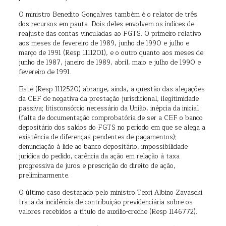
O ministro Benedito Gonçalves também é o relator de três
dos recursos em pauta. Dois deles envolvem os índices de
reajuste das contas vinculadas ao FGTS. O primeiro relativo
aos meses de fevereiro de 1989, junho de 1990 e julho e
março de 1991 (Resp 1111201), e o outro quanto aos meses de
junho de 1987, janeiro de 1989, abril, maio e julho de 1990 e
fevereiro de 1991.
Este (Resp 1112520) abrange, ainda, a questão das alegações
da CEF de negativa da prestação jurisdicional, ilegitimidade
passiva; litisconsórcio necessário da União, inépcia da inicial
(falta de documentação comprobatória de ser a CEF o banco
depositário dos saldos do FGTS no período em que se alega a
existência de diferenças pendentes de pagamentos);
denunciação à lide ao banco depositário, impossibilidade
jurídica do pedido, carência da ação em relação à taxa
progressiva de juros e prescrição do direito de ação,
preliminarmente.
O último caso destacado pelo ministro Teori Albino Zavascki
trata da incidência de contribuição previdenciária sobre os
valores recebidos a título de auxílio-creche (Resp 1146772).