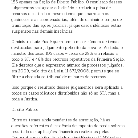
155 apenas na Seção de Direito Público. O resultado desses
julgamentos vai ajudar o Judiciário a reduzir a pilha de
recursos discutindo o mesmo tema que abarrotam os
gabinetes e as coordenadorias, além de diminuir o tempo de
tramitação das ações judiciais, já que casos idênticos estão
suspensos nas demais instâncias.
O ministro Luiz Fux é quem tem o maior número de temas
destacados para julgamento pelo rito da nova lei. Ao todo, o
ministro destacou 105 casos – cerca de 28% em relação a
todo o STJ e 46% dos recursos repetitivos da Primeira Seção.
Ele destaca que o expressivo número de processos julgados,
em 2009, pelo rito da Lei n. 11.672/2008, permite que se
filtre a chegada ao tribunal de milhares de recursos.
Isso porque o resultado desses julgamentos será aplicado a
todos os casos idênticos distribuídos não só ao STJ, mas a
toda a Justiça.
Direito Público
Entre os temas ainda pendentes de apreciação, há as
questões referentes à incidência de imposto de renda sobre o
resultado das aplicações financeiras realizadas pelas
Cooperativas e à ilegitimidade da incidência do ICMS sobre