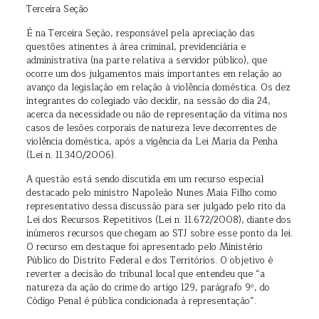
Terceira Seção
É na Terceira Seção, responsável pela apreciação das
questões atinentes à área criminal, previdenciária e
administrativa (na parte relativa a servidor público), que
ocorre um dos julgamentos mais importantes em relação ao
avanço da legislação em relação à violência doméstica. Os dez
integrantes do colegiado vão decidir, na sessão do dia 24,
acerca da necessidade ou não de representação da vítima nos
casos de lesões corporais de natureza leve decorrentes de
violência doméstica, após a vigência da Lei Maria da Penha
(Lei n. 11.340/2006).
A questão está sendo discutida em um recurso especial
destacado pelo ministro Napoleão Nunes Maia Filho como
representativo dessa discussão para ser julgado pelo rito da
Lei dos Recursos Repetitivos (Lei n. 11.672/2008), diante dos
inúmeros recursos que chegam ao STJ sobre esse ponto da lei.
O recurso em destaque foi apresentado pelo Ministério
Público do Distrito Federal e dos Territórios. O objetivo é
reverter a decisão do tribunal local que entendeu que “a
natureza da ação do crime do artigo 129, parágrafo 9º, do
Código Penal é pública condicionada à representação”.