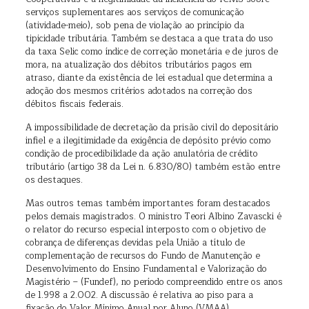
serviços suplementares aos serviços de comunicação
(atividade-meio), sob pena de violação ao princípio da
tipicidade tributária. Também se destaca a que trata do uso
da taxa Selic como índice de correção monetária e de juros de
mora, na atualização dos débitos tributários pagos em
atraso, diante da existência de lei estadual que determina a
adoção dos mesmos critérios adotados na correção dos
débitos fiscais federais.
A impossibilidade de decretação da prisão civil do depositário
infiel e a ilegitimidade da exigência de depósito prévio como
condição de procedibilidade da ação anulatória de crédito
tributário (artigo 38 da Lei n. 6.830/80) também estão entre
os destaques.
Mas outros temas também importantes foram destacados
pelos demais magistrados. O ministro Teori Albino Zavascki é
o relator do recurso especial interposto com o objetivo de
cobrança de diferenças devidas pela União a título de
complementação de recursos do Fundo de Manutenção e
Desenvolvimento do Ensino Fundamental e Valorização do
Magistério – (Fundef), no período compreendido entre os anos
de 1.998 a 2.002. A discussão é relativa ao piso para a
fixação do Valor Mínimo Anual por Aluno (VMAA).