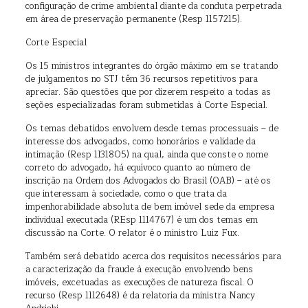
configuração de crime ambiental diante da conduta perpetrada
em área de preservação permanente (Resp 1157215).
Corte Especial
Os 15 ministros integrantes do órgão máximo em se tratando
de julgamentos no STJ têm 36 recursos repetitivos para
apreciar. São questões que por dizerem respeito a todas as
seções especializadas foram submetidas à Corte Especial.
Os temas debatidos envolvem desde temas processuais – de
interesse dos advogados, como honorários e validade da
intimação (Resp 1131805) na qual, ainda que conste o nome
correto do advogado, há equívoco quanto ao número de
inscrição na Ordem dos Advogados do Brasil (OAB) – até os
que interessam à sociedade, como o que trata da
impenhorabilidade absoluta de bem imóvel sede da empresa
individual executada (REsp 1114767) é um dos temas em
discussão na Corte. O relator é o ministro Luiz Fux.
Também será debatido acerca dos requisitos necessários para
a caracterização da fraude à execução envolvendo bens
imóveis, excetuadas as execuções de natureza fiscal. O
recurso (Resp 1112648) é da relatoria da ministra Nancy