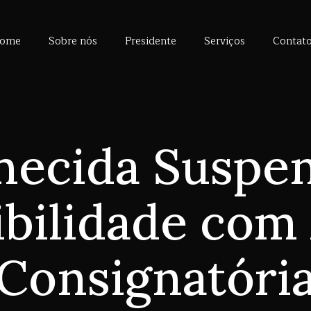
ome
Sobre nós
Presidente
Serviços
Contat
hecida Suspen
ibilidade com
Consignatóri