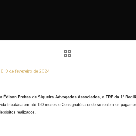
9 de fevereiro de 2024
or
Édison Freitas de Siqueira Advogados Associados,
o
TRF da 1ª Regi
vida tributária em até 180 meses e Consignatória onde se realiza os pagam
epósitos realizados.