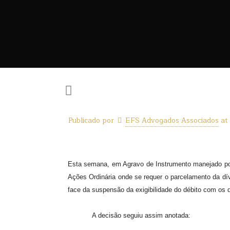
Publicado por
EFS Advogados Associados
at
Esta semana, em Agravo de Instrumento manejado p
Ações Ordinária onde se requer o parcelamento da dí
face da suspensão da exigibilidade do débito com os d
A decisão seguiu assim anotada: