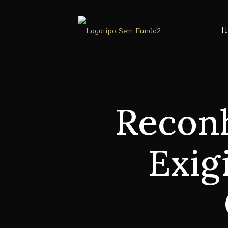
H
Recon
Exig