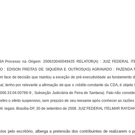
BA Processo na Origem: 200633040049435 RELATOR(A) : JUIZ FEDERAL 
O : EDISON FREITAS DE SIQUERIA E OUTROS(AS) AGRAVADO : FAZEND
em face de decisão que rejeitou a exceção de pré-executividade ao fundamento 
sal, tenho por relevante a afirmação de que o crédito constante da CDA, é obj
 2006.33.04.00766-9 , Subseção Judiciária de Feira de Santana). Fato não consid
Defiro o efeito suspensivo, sem prejuízo de seu reexame após conhecer as razõe
Dil. legais.
Brasília-DF, 30 de setembro de 2008. JUIZ FEDERAL ITELMAR R
tos pelo escritório, alberga a pretensão dos contribuintes de realizarem o