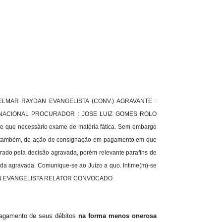
ITELMAR RAYDAN EVANGELISTA (CONV.) AGRAVANTE :
A NACIONAL PROCURADOR : JOSE LUIZ GOMES ROLO
de que necessário exame de matéria fática. Sem embargo
eto também, de ação de consignação em pagamento em que
erado pela decisão agravada, porém relevante parafins de
s da agravada. Comunique-se ao Juízo a quo. Intime(m)-se
AYDAN EVANGELISTA RELATOR CONVOCADO
 pagamento de seus débitos
na forma menos onerosa