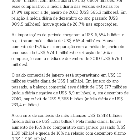
6,664 bilhões, com média diária de US$ 666,4 milhões. Por
esse comparativo, a média diária das vendas externas foi
17,9% superior a de janeiro de 2010 (US$ 565,3 milhões). Em
relação à média diária de dezembro do ano passado (US$
909,5 milhões), houve queda de 26,7% nas exportações.
As importações do período chegaram a US$ 6,654 bilhões e
registraram média diária de US$ 665,4 milhões. Houve
aumento de 15,9% na comparação com a média de janeiro do
ano passado (US$ 574,1 milhões) e retração de 1,6% na
comparação com a média de dezembro de 2010 (US$ 676,1
milhões).
O saldo comercial de janeiro está superavitário em US$ 10
milhões (média diária de US$ 1 milhão). Em janeiro do ano
passado, a balança comercial teve déficit de US$ 177 milhões
(média diária negativa de US$ 8,9 milhões) e, em dezembro de
2010, superávit de US$ 5,368 bilhões (média diária de US$
233,4 milhões) .
A corrente de comércio do mês alcançou US$ 13,318 bilhões
(média diária de US$ 1,331 bilhão). Pela média diária, houve
aumento de 16,9% no comparativo com janeiro passado (US$
1,139 bilhão) e queda de 16% na relação com dezembro último
(US$ 1,585 bilhão).