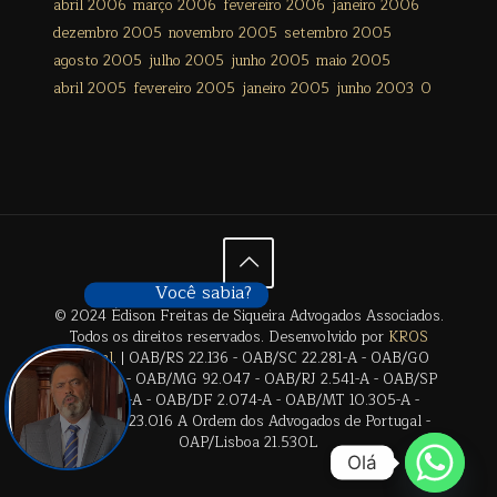
abril 2006
março 2006
fevereiro 2006
janeiro 2006
dezembro 2005
novembro 2005
setembro 2005
agosto 2005
julho 2005
junho 2005
maio 2005
abril 2005
fevereiro 2005
janeiro 2005
junho 2003
0
Você sabia?
© 2024 Édison Freitas de Siqueira Advogados Associados.
Todos os direitos reservados. Desenvolvido por
KROS
Digital
. | OAB/RS 22.136 - OAB/SC 22.281-A - OAB/GO
28.659-A - OAB/MG 92.047 - OAB/RJ 2.541-A - OAB/SP
17.2838-A - OAB/DF 2.074-A - OAB/MT 10.305-A -
OAB/BA 23.016 A Ordem dos Advogados de Portugal -
OAP/Lisboa 21.530L
Olá