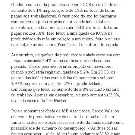
O pífio resultado da produtividade em 2008 decorreu de um
aumento de 3,1% na produção e de 1,9% no total de horas
pagas aos trabalhadores. O resultado do ano foi bastante
comprometido pela retração da atividade industrial em
dezembro, quando a produção caiu 12,4% e o total de horas
pagas recuou 1,8%. Isso levou a uma queda de 10,9% na
produtividade do mês em relação a novembro, feito o ajuste
sazonal, de acordo com a Tendências Consultoria Integrada.
Até outubro, os ganhos de produtividade ainda cresciam com
força, avançando 3,4% acima do mesmo período do ano
passado. O ciclo positivo foi interrompido em novembro,
quando a indústria registrou queda de 5,2%. Em 2008, os
gastos das indústrias com a folha de pagamento subiram
3,97%, superando a alta de 1,2% da produtividade,
combinação que levou ao aumento de 2,8% do custo unitário
do trabalho. Apenas em dezembro, o custo aumentou 13,3%,
segundo cálculo da Tendências.
Para o economista-chefe da MB Associados, Sérgio Vale, os
números de produtividade e do custo do trabalho indicam
tanto uma desaceleração do crescimento da renda quanto uma
possibilidade de aumento do desemprego. \”As duas coisas
devem acontecer – aliás, já estão em andamento.\” Vale não