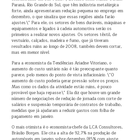
Paraná, Rio Grande do Sul, que têm indústria metalúrgica
forte, ainda apresentaram redução pequena no emprego em
dezembro, o que sinaliza que essas regiões ainda farão
ajustes.\” Para ele, os setores de bens duráveis, máquinas e
equipamentos e ligados à cadeia automotiva serão os
primeiros a realizar novos ajustes. Os setores têxtil, de
vestuário, calçados, madeira e fumo, que já tiveram
resultados ruins ao longo de 2008, também devem cortar,
mas em menor nível.
Para a economista da Tendências Ariadne Vitoriano, o
aumento do custo unitário não é tão preocupante quanto
parece, pelo menos do ponto de vista inflacionário. \”O
aumento do custo poderia gerar pressão sobre os preços.
Mas como os dados da atividade estão ruins, é pouco
provável que haja repasse.\” Ela diz que houve um grande
número de negociações de redução de jornada com corte de
salários e suspensão temporária de contratos de trabalho,
medidas que já ajudaram a reduzir gastos com folha de
pagamento em janeiro.
O mais otimista é o economista-chefe da LCA Consultores,
Bráulio Borges. Ele cita a alta de 92,7% na produção de
automóveis em janeiro sobre dezembro (85% com ajuste