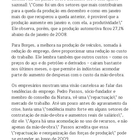
sazonal). \”Como foi um dos setores que mais contribuíram
para a queda da produção em dezembro e como em janeiro
mais do que recuperou a queda anterior, é provável que a
produção aumente em janeiro e, com ela, a produtividade.\”
Ele observa, porém, que a produção automotiva ficou 27,1%
abaixo da de janeiro de 2008.
Para Borges, a melhora na produção de veículos, somada à
redução do emprego, deve proporcionar uma redução no custo
do trabalho. Ele lembra também que outros custos – como os
preços do aço e do petróleo e derivados – caíram bastante
nos últimos meses, o que permite às indústrias acomodar
parte do aumento de despesas com o custo da mão-de-obra.
Os empresários mostram uma visão cautelosa ao falar das
tendências do emprego. Pedro Passos, sócio-fundador e
membro do conselho da Natura, vê uma \”repactuação\” no
mercado de trabalho. Até um pouco antes do agravamento da
crise, havia uma \”tendência muito forte em alguns setores de
contratação de mão-de-obra e aumentos reais de salários\”,
diz ele. \”Agora há uma acomodação no uso de recursos, e não
apenas da mão-de-obra.\” Passos acredita que essa
\”repactuação e reorganização das forças de produção\” pode
se estender ao longo de 2009.