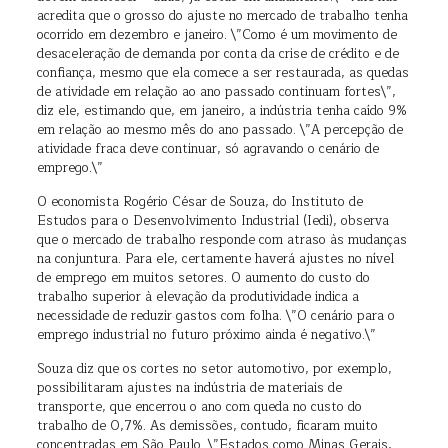
acredita que o grosso do ajuste no mercado de trabalho tenha
ocorrido em dezembro e janeiro. \”Como é um movimento de
desaceleração de demanda por conta da crise de crédito e de
confiança, mesmo que ela comece a ser restaurada, as quedas
de atividade em relação ao ano passado continuam fortes\”,
diz ele, estimando que, em janeiro, a indústria tenha caído 9%
em relação ao mesmo mês do ano passado. \”A percepção de
atividade fraca deve continuar, só agravando o cenário de
emprego.\”
O economista Rogério César de Souza, do Instituto de
Estudos para o Desenvolvimento Industrial (Iedi), observa
que o mercado de trabalho responde com atraso às mudanças
na conjuntura. Para ele, certamente haverá ajustes no nível
de emprego em muitos setores. O aumento do custo do
trabalho superior à elevação da produtividade indica a
necessidade de reduzir gastos com folha. \”O cenário para o
emprego industrial no futuro próximo ainda é negativo.\”
Souza diz que os cortes no setor automotivo, por exemplo,
possibilitaram ajustes na indústria de materiais de
transporte, que encerrou o ano com queda no custo do
trabalho de 0,7%. As demissões, contudo, ficaram muito
concentradas em São Paulo. \”Estados como Minas Gerais,