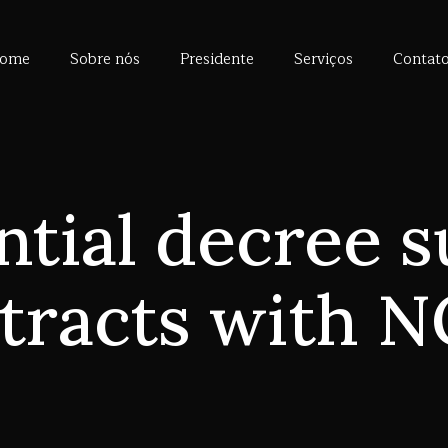
ome
Sobre nós
Presidente
Serviços
Contat
ntial decree 
tracts with 