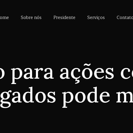
ome
Sobre nós
Presidente
Serviços
Contat
o para ações c
gados pode 