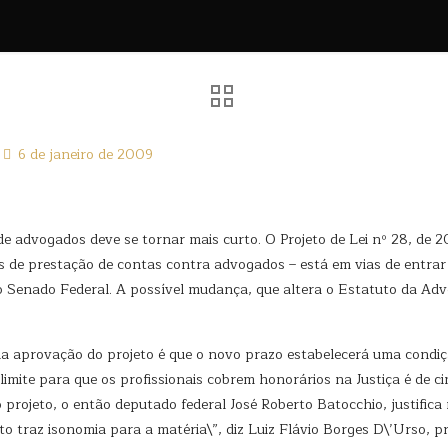
6 de janeiro de 2009
e advogados deve se tornar mais curto. O Projeto de Lei nº 28, de 2
 de prestação de contas contra advogados – está em vias de entrar 
Senado Federal. A possível mudança, que altera o Estatuto da Adv
 aprovação do projeto é que o novo prazo estabelecerá uma condiçã
limite para que os profissionais cobrem honorários na Justiça é de c
do projeto, o então deputado federal José Roberto Batocchio, justific
 traz isonomia para a matéria\”, diz Luiz Flávio Borges D\’Urso, p