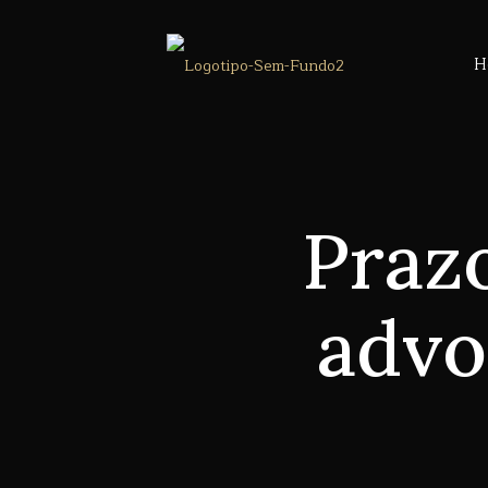
H
Praz
advo