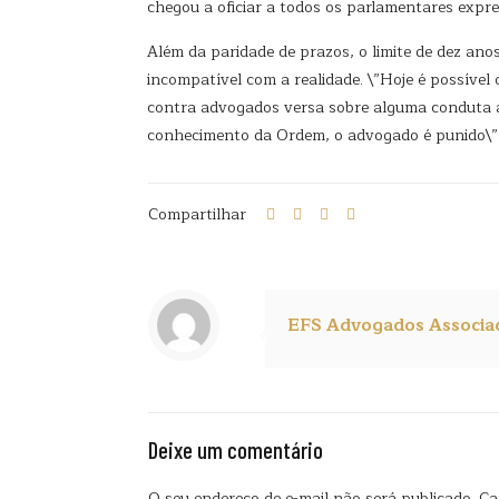
chegou a oficiar a todos os parlamentares expr
Além da paridade de prazos, o limite de dez an
incompatível com a realidade. \”Hoje é possível
contra advogados versa sobre alguma conduta an
conhecimento da Ordem, o advogado é punido\”,
Compartilhar
EFS Advogados Associa
Deixe um comentário
O seu endereço de e-mail não será publicado.
Ca