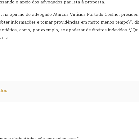
essando o apoio dos advogados paulista à proposta.
os, na opinião do advogado Marcus Vinícius Furtado Coelho, presiden
 obter informações e tomar providências em muito menos tempo\”, di
tiética, como, por exemplo, se apoderar de direitos indevidos. \”Q
 diz.
dos
mpos obrigatórios são marcados com
*